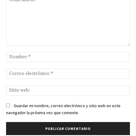
Comentario:
No
Co
ele
Sit
we
Guardar mi nombre, correo electrónico y sitio web en este
navegador la próxima vez que comente.