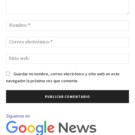
Comentario:
No
Co
ele
Sit
we
Guardar mi nombre, correo electrónico y sitio web en este
navegador la próxima vez que comente.
Síguenos en