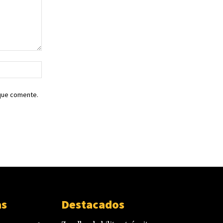
Sitio
web:
 que comente.
as
Destacados