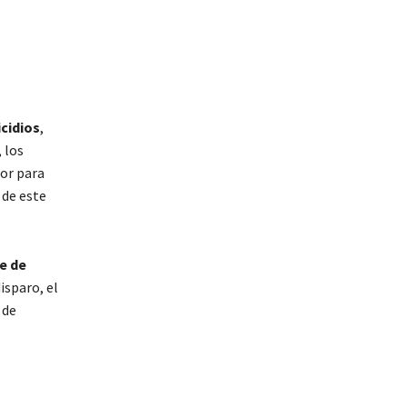
O
cidios
,
 los
tor para
 de este
e de
isparo, el
 de