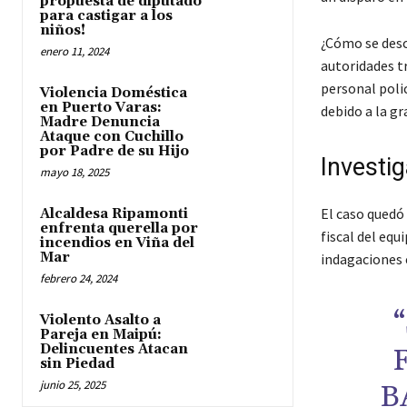
propuesta de diputado
para castigar a los
niños!
¿Cómo se descu
enero 11, 2024
autoridades tr
personal polic
Violencia Doméstica
en Puerto Varas:
debido a la gr
Madre Denuncia
Ataque con Cuchillo
por Padre de su Hijo
Investig
mayo 18, 2025
El caso quedó 
Alcaldesa Ripamonti
enfrenta querella por
fiscal del equ
incendios en Viña del
Mar
indagaciones e
febrero 24, 2024
Violento Asalto a
Pareja en Maipú:
Delincuentes Atacan
sin Piedad
junio 25, 2025
B