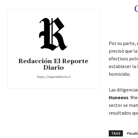
Por su parte,
precisó que la
efectivos poli
Redacción El Reporte
establecer la 
Diario
homicidio.
https://reportediario.cl
Las diligencia
Huneeus
. Mi
sector se mant
resultados qu
TAGS
Fiscalí