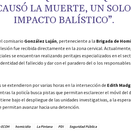
CAUSÓ LA MUERTE, UN SOL
IMPACTO BALÍSTICO”.
 el comisario
González Luján
, perteneciente a la
Brigada de Homi
 lesión fue recibida directamente en la zona cervical. Actualmente,
ciales se encuentran realizando peritajes especializados en el sec
identidad del fallecido y dar con el paradero del o los responsables
s se extendieron por varias horas en la intersección de
Edith Madg
entras la policía busca pistas que permitan esclarecer el móvil del d
iene bajo el despliegue de las unidades investigativas, a la espera
e permitan avanzar hacia una detención.
a ECOH
homicidio
La Pintana
PDI
Seguridad Pública