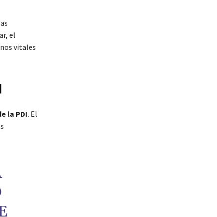
las
r, el
nos vitales
I
e la PDI
. El
as
A
O
E