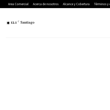
Area Comercial
Acerca de nosotros
Alcance y Cobertura
Términos y 
12.1
C
Santiago