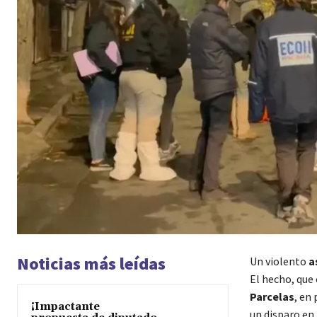
Noticias más leídas
Un violento
a
El hecho, que 
Parcelas
, en
¡Impactante
un disparo en 