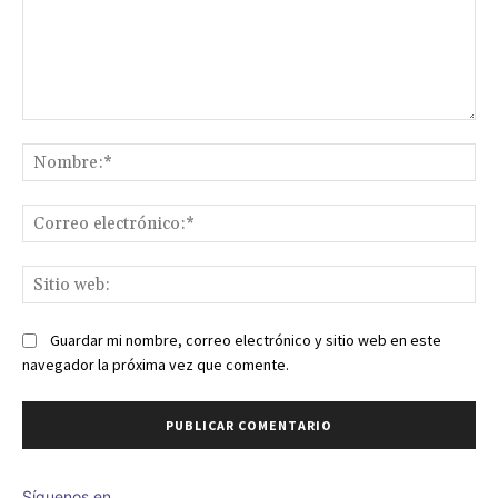
Comentario:
No
Co
ele
Sit
we
Guardar mi nombre, correo electrónico y sitio web en este
navegador la próxima vez que comente.
Síguenos en