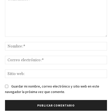
Comentario:
No
Co
ele
Sit
we
Guardar mi nombre, correo electrónico y sitio web en este
navegador la próxima vez que comente.