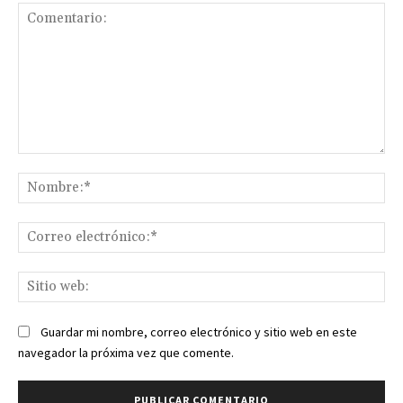
Comentario:
No
Co
ele
Sit
we
Guardar mi nombre, correo electrónico y sitio web en este
navegador la próxima vez que comente.