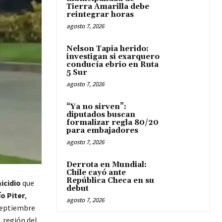
Tierra Amarilla debe
reintegrar horas
agosto 7, 2026
Nelson Tapia herido:
investigan si exarquero
conducía ebrio en Ruta
5 Sur
agosto 7, 2026
“Ya no sirven”:
diputados buscan
formalizar regla 80/20
para embajadores
agosto 7, 2026
Derrota en Mundial:
Chile cayó ante
República Checa en su
icidio
que
debut
ío Piter
,
agosto 7, 2026
 septiembre
, región del