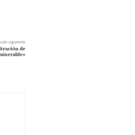
ículo siguiente
ltración de
 miserable»