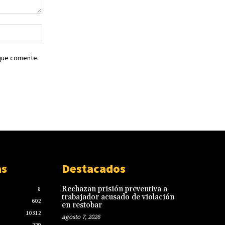
Sitio
web:
 que comente.
as
Destacados
Rechazan prisión preventiva a
8
trabajador acusado de violación
602
en restobar
10312
agosto 7, 2026
229