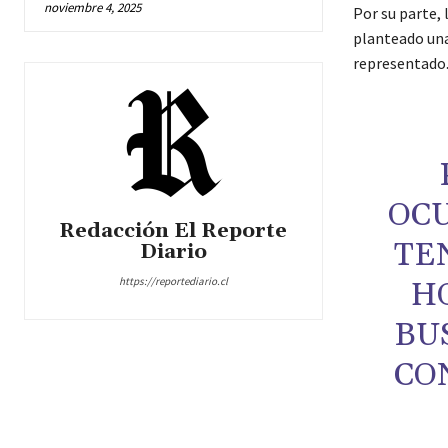
noviembre 4, 2025
Por su parte, 
planteado una
representado. 
OCU
Redacción El Reporte
TE
Diario
https://reportediario.cl
H
BU
CO