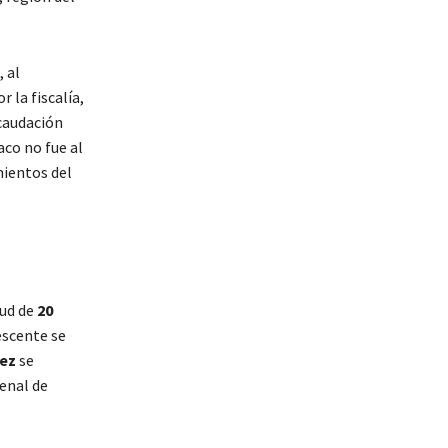
, al
 la fiscalía,
ecaudación
aco no fue al
ientos del
tud de
20
escente se
ez
se
enal de