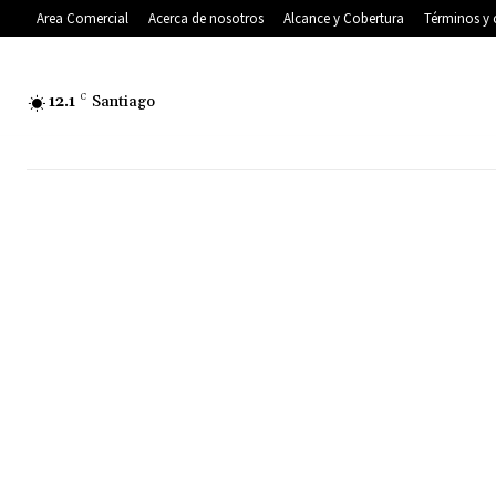
Area Comercial
Acerca de nosotros
Alcance y Cobertura
Términos y 
12.1
C
Santiago