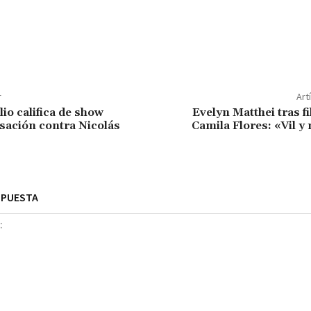
r
Art
io califica de show
Evelyn Matthei tras fi
usación contra Nicolás
Camila Flores: «Vil y
SPUESTA