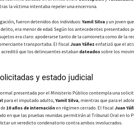
tras la víctima intentaba repeler una encerrona.
igación, fueron detenidos dos individuos:
Yamil Silva
y un joven que
elito, era menor de edad. Según los antecedentes presentados por
 sujetos era claro: apoderarse tanto de la camioneta como de la r
comerciante transportaba. El fiscal
Juan Yáñez
enfatizó que el atr
e acreditó que los delincuentes estaban
dateados
sobre los movim
licitadas y estado judicial
formal presentada por el Ministerio Público contempla una solici
el
para el imputado adulto,
Yamil Silva
, mientras que para el adol
 de
10 años de internación
en régimen cerrado. El fiscal
Juan Yáñ
do en que las pruebas reunidas permitirán al Tribunal Oral en lo P
ictar un veredicto condenatorio contra ambos involucrados.