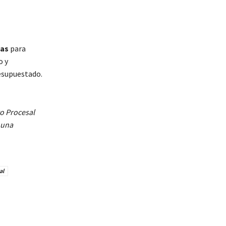
ias
para
o y
resupuestado.
go Procesal
 una
al