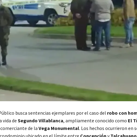
 Público busca sentencias ejemplares por el caso del
robo con hom
a vida de
Segundo Villablanca
, ampliamente conocido como
El T
comerciante de la
Vega Monumental
. Los hechos ocurrieron en
condominio ubicado en el límite entre
Concepción
y
Talcahuano