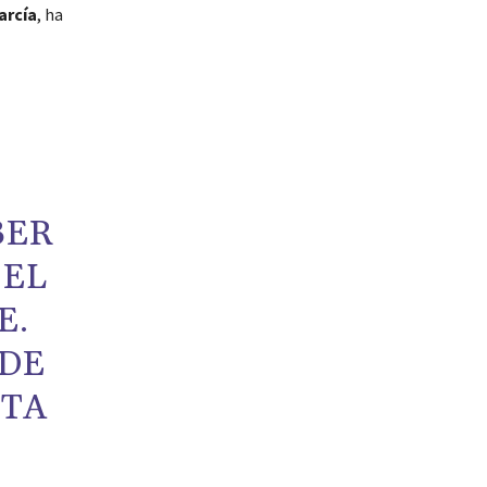
arcía
, ha
BER
 EL
E.
 DE
STA