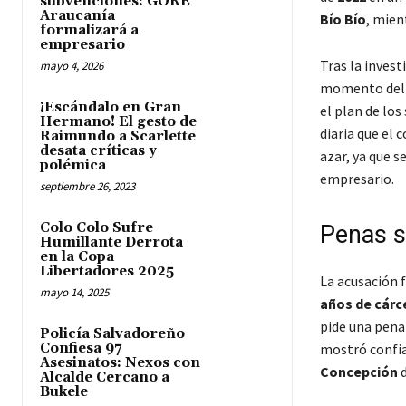
subvenciones: GORE
Araucanía
Bío Bío
, mien
formalizará a
empresario
Tras la invest
mayo 4, 2026
momento del d
¡Escándalo en Gran
el plan de los
Hermano! El gesto de
diaria que el 
Raimundo a Scarlette
desata críticas y
azar, ya que s
polémica
empresario.
septiembre 26, 2023
Colo Colo Sufre
Penas so
Humillante Derrota
en la Copa
Libertadores 2025
La acusación 
mayo 14, 2025
años de cárc
pide una pena
Policía Salvadoreño
Confiesa 97
mostró confia
Asesinatos: Nexos con
Concepción
d
Alcalde Cercano a
Bukele