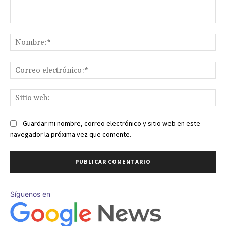
Comentario:
No
Co
ele
Sit
we
Guardar mi nombre, correo electrónico y sitio web en este
navegador la próxima vez que comente.
Síguenos en