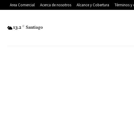
Area Comercial
Acerca de nosotros
Alcance y Cobertura
Términos y 
13.2
C
Santiago