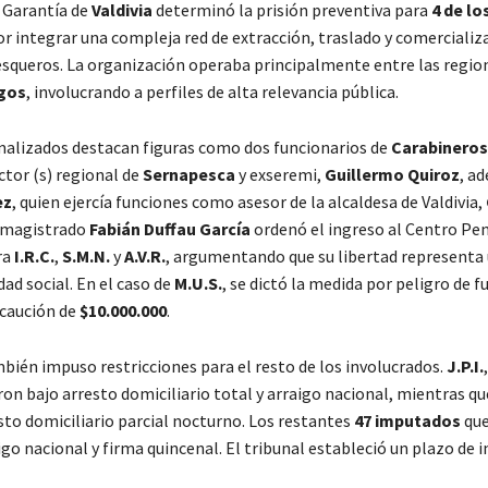
 Garantía de
Valdivia
determinó la prisión preventiva para
4 de lo
r integrar una compleja red de extracción, traslado y comercializac
esqueros. La organización operaba principalmente entre las regio
gos
, involucrando a perfiles de alta relevancia pública.
malizados destacan figuras como dos funcionarios de
Carabineros
ector (s) regional de
Sernapesca
y exseremi,
Guillermo Quiroz
, a
ez
, quien ejercía funciones como asesor de la alcaldesa de Valdivia,
l magistrado
Fabián Duffau García
ordenó el ingreso al Centro Pen
ra
I.R.C.
,
S.M.N.
y
A.V.R.
, argumentando que su libertad representa 
dad social. En el caso de
M.U.S.
, se dictó la medida por peligro de f
 caución de
$10.000.000
.
mbién impuso restricciones para el resto de los involucrados.
J.P.I.
on bajo arresto domiciliario total y arraigo nacional, mientras q
sto domiciliario parcial nocturno. Los restantes
47 imputados
que
igo nacional y firma quincenal. El tribunal estableció un plazo de 