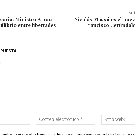
r
Art
cario: Ministro Arrau
Nicolás Massú es el nuev
ilibrio entre libertades
Francisco Cerúndolo
SPUESTA
Nombre:*
Correo
electrónico:*
nombre, correo electrónico y sitio web en este navegador la próxima vez