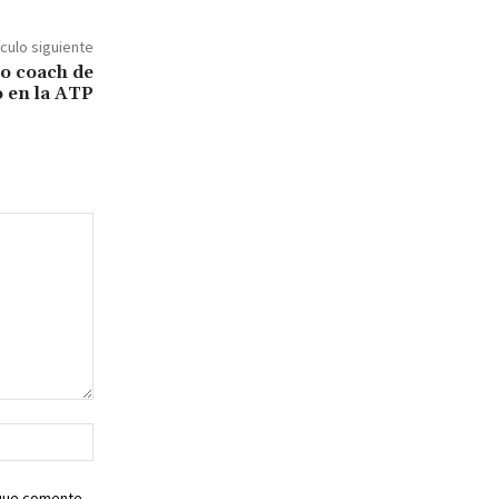
ículo siguiente
o coach de
 en la ATP
Sitio
web:
 que comente.