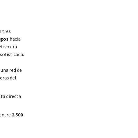
n tres
agos
hacia
etivo era
sofisticada.
 una red de
eras del
ta directa
 entre
2.500