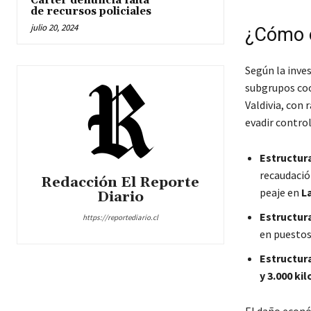
Carter denuncia falta
de recursos policiales
julio 20, 2024
¿Cómo o
Según la inves
subgrupos coo
Valdivia, con 
evadir control
Estructura
recaudación
Redacción El Reporte
peaje en
L
Diario
Estructura
https://reportediario.cl
en puestos 
Estructura
y 3.000 k