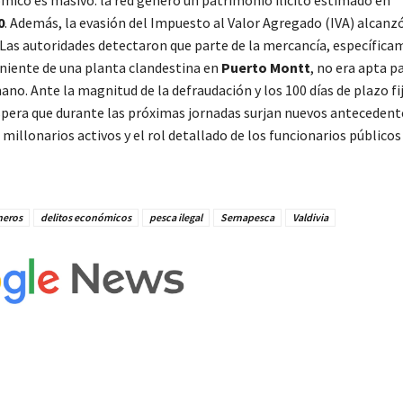
mico es masivo: la red generó un patrimonio ilícito estimado en
0
. Además, la evasión del Impuesto al Valor Agregado (IVA) alcanzó
 Las autoridades detectaron que parte de la mercancía, específic
iente de una planta clandestina en
Puerto Montt
, no era apta pa
o. Ante la magnitud de la defraudación y los 100 días de plazo fi
espera que durante las próximas jornadas surjan nuevos antecedent
 millonarios activos y el rol detallado de los funcionarios públicos
neros
delitos económicos
pesca ilegal
Sernapesca
Valdivia