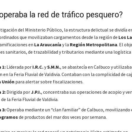
peraba la red de tráfico pesquero?
tigación del Ministerio Público, la estructura delictual se dividía e
rdinados que movilizaban cargamentos desde la región de
Los L
ramificaciones en
La Araucanía
y la
Región Metropolitana
. El obj
es sanitarios, de trazabilidad y tributarios mediante una logística 
 1:
Liderada por
I.R.C.
y
S.M.N.
, se abastecía en Calbuco y utilizaba
 en la Feria Fluvial de Valdivia. Contaban con la complicidad de caj
a Unión
para alertar sobre fiscalizaciones.
 2:
Dirigida por
J.P.I.
, concentraba sus operaciones de acopio y ven
de la Feria Fluvial de Valdivia.
 3:
Operaba mediante un “clan familiar” de Calbuco, movilizando
ilogramos
de productos del mar dos veces por semana.