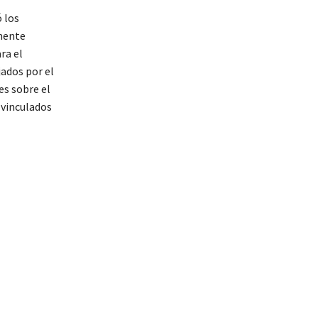
 los
amente
ra el
jados por el
es sobre el
 vinculados