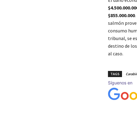
El daño econó
$4.500.000.00
$855.000.000
.
salmón proven
consumo human
tribunal, se 
destino de los
al caso.
TAGS
Carabi
Síguenos en
Cuota