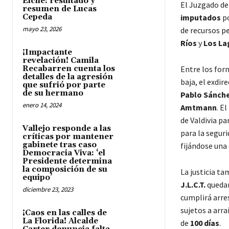
Elche: resultado y
El Juzgado de
resumen de Lucas
Cepeda
imputados
po
mayo 23, 2026
de recursos p
Ríos
y
Los La
¡Impactante
revelación! Camila
Recabarren cuenta los
Entre los for
detalles de la agresión
baja, el exdir
que sufrió por parte
de su hermano
Pablo Sánch
enero 14, 2024
Amtmann
. E
de Valdivia pa
Vallejo responde a las
para la seguri
críticas por mantener
gabinete tras caso
fijándose una
Democracia Viva: ‘el
Presidente determina
la composición de su
La justicia ta
equipo’
J.L.C.T.
quedar
diciembre 23, 2023
cumplirá arre
sujetos a arra
¡Caos en las calles de
La Florida! Alcalde
de
100 días
.