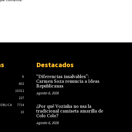
as
Destacados
“Diferencias insalvables”:
8
Carmen Soza renuncia a Ideas
602
Republicanas
10312
agosto 6, 2026
227
PÚBLICA
7714
¿Por qué Vozinha no usa la
tradicional camiseta amarilla de
10
Colo Colo?
agosto 6, 2026