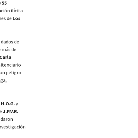
s 55
ión ilícita
nes de
Los
dados de
demás de
Carla
itenciario
un peligro
uga,
,
H.O.G.
y
ue
J.P.V.R.
daron
investigación