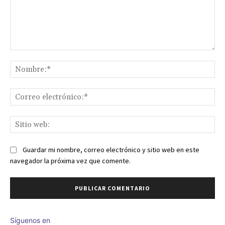
Comentario:
No
Co
ele
Sit
we
Guardar mi nombre, correo electrónico y sitio web en este
navegador la próxima vez que comente.
Síguenos en