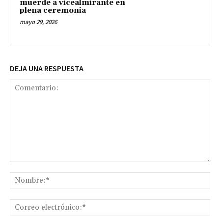
muerde a vicealmirante en
plena ceremonia
mayo 29, 2026
DEJA UNA RESPUESTA
Comentario:
No
Co
ele