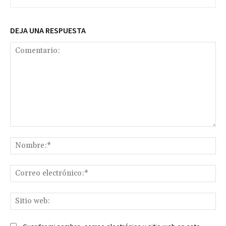
DEJA UNA RESPUESTA
Comentario:
No
Co
ele
Sit
we