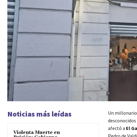
Noticias más leídas
Un millonari
desconocidos 
afectó a
El G
Violenta Muerte en
Pedro de Valdi