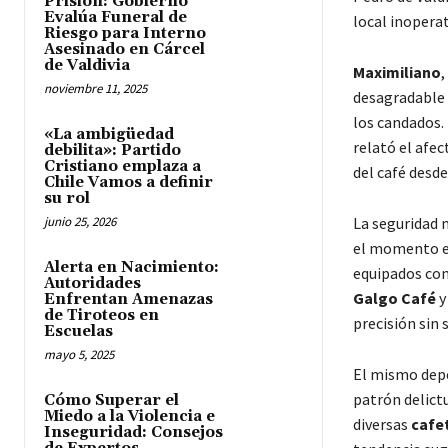
Prisión: Gobierno
Evalúa Funeral de
local inoperat
Riesgo para Interno
Asesinado en Cárcel
de Valdivia
Maximiliano
,
noviembre 11, 2025
desagradable s
los candados.
«La ambigüedad
relató el afec
debilita»: Partido
Cristiano emplaza a
del café desd
Chile Vamos a definir
su rol
junio 25, 2026
La seguridad m
el momento ex
Alerta en Nacimiento:
equipados con
Autoridades
Galgo Café
y
Enfrentan Amenazas
de Tiroteos en
precisión sin
Escuelas
mayo 5, 2025
El mismo depe
patrón delict
Cómo Superar el
Miedo a la Violencia e
diversas
cafet
Inseguridad: Consejos