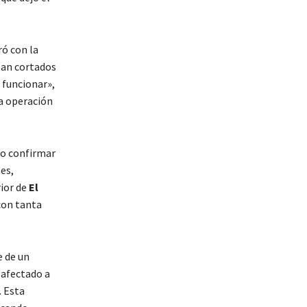
ró con la
ban cortados
 funcionar»,
la operación
do confirmar
nes,
ior de
El
con tanta
e de un
 afectado a
. Esta