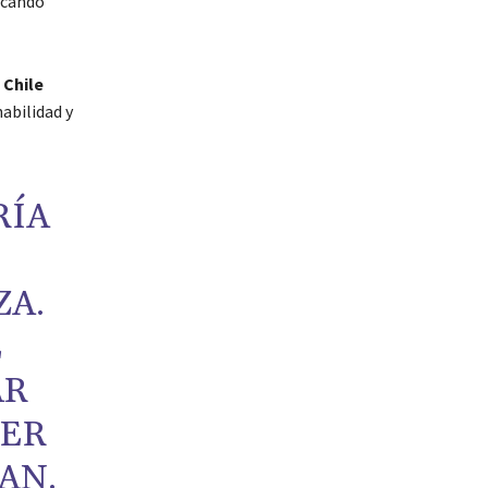
scando
 Chile
habilidad y
RÍA
ZA.
E
AR
PER
AN.