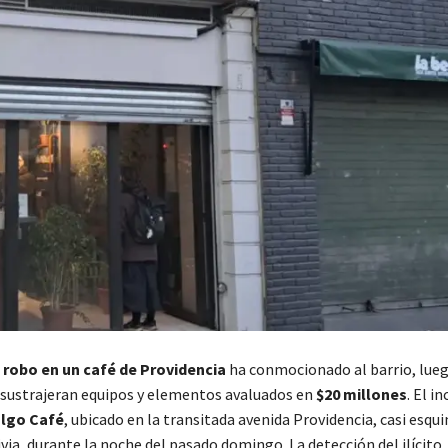
o
robo en un café de Providencia
ha conmocionado al barrio, lue
sustrajeran equipos y elementos avaluados en
$20 millones
. El i
algo Café
, ubicado en la transitada avenida Providencia, casi esqu
via, durante la noche del pasado domingo. La detección del ilícito, 