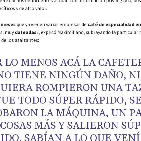
iere que los delincuentes actúan con información privilegiada, bu
cíficos y de alto valor.
 meses
que ya vienen varias empresas de
café de especialidad en
as, muy
dateadas
«, explicó Maximiliano, subrayando la particular 
de los asaltantes:
 LO MENOS ACÁ LA CAFETE
NO TIENE NINGÚN DAÑO, NI
QUIERA ROMPIERON UNA TA
FUE TODO SÚPER RÁPIDO, S
OBARON LA MÁQUINA, UN P
 COSAS MÁS Y SALIERON SÚ
IDO. SABÍAN A LO QUE VENÍ