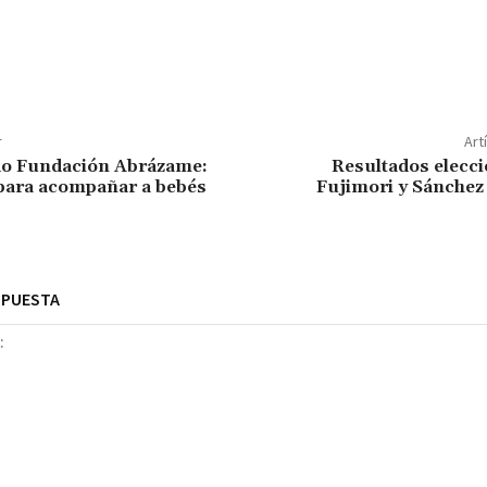
r
Art
do Fundación Abrázame:
Resultados elecci
para acompañar a bebés
Fujimori y Sánchez
SPUESTA