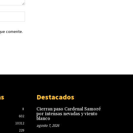
Sitio
web:
 que comente.
as
Destacados
Cierran paso Cardenal Samoré
8
por intensas nevadas y viento
602
blanco
10312
agosto 7, 2026
229