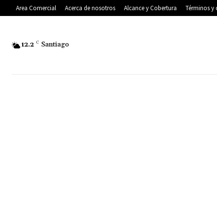
Area Comercial
Acerca de nosotros
Alcance y Cobertura
Términos y 
12.2
C
Santiago