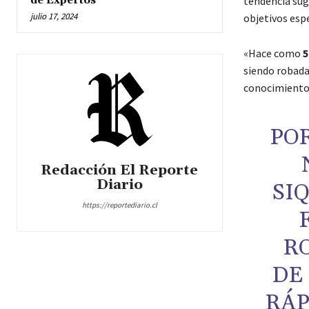
de Expertos
tendencia sug
julio 17, 2024
objetivos espe
«Hace como
5
siendo robad
conocimiento 
POR
Redacción El Reporte
Diario
SI
https://reportediario.cl
R
DE
RÁP