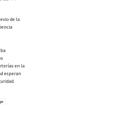
evio de la
ciencia
aba
os
terías en la
ad esperan
uridad.
go