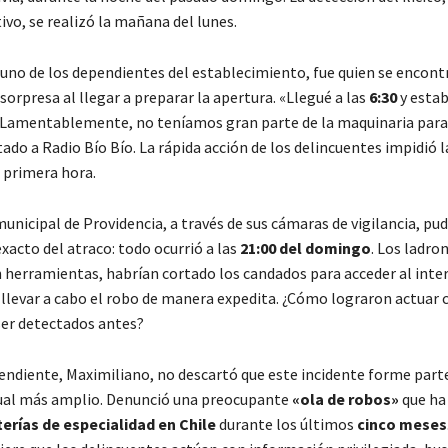
ivo, se realizó la mañana del lunes.
 uno de los dependientes del establecimiento, fue quien se encont
orpresa al llegar a preparar la apertura. «Llegué a las
6:30
y esta
 Lamentablemente, no teníamos gran parte de la maquinaria para
tado a Radio Bío Bío. La rápida acción de los delincuentes impidió 
e primera hora.
unicipal de Providencia, a través de sus cámaras de vigilancia, pu
acto del atraco: todo ocurrió a las
21:00 del domingo
. Los ladro
 herramientas, habrían cortado los candados para acceder al inter
 llevar a cabo el robo de manera expedita. ¿Cómo lograron actuar 
 ser detectados antes?
ndiente, Maximiliano, no descartó que este incidente forme part
ual más amplio. Denunció una preocupante
«ola de robos»
que ha
erías de especialidad en Chile
durante los últimos
cinco meses