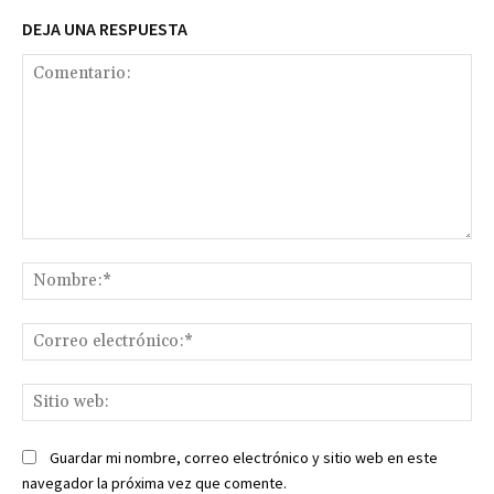
DEJA UNA RESPUESTA
Comentario:
No
Co
ele
Sit
we
Guardar mi nombre, correo electrónico y sitio web en este
navegador la próxima vez que comente.