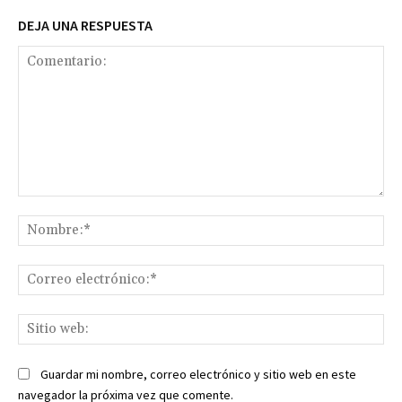
DEJA UNA RESPUESTA
Comentario:
No
Co
ele
Sit
we
Guardar mi nombre, correo electrónico y sitio web en este
navegador la próxima vez que comente.