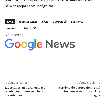
plataformas de apuestas? El plazo de
10 días
será clave
para despejar estas incógnitas.
TAGS
apuestas online
Chile
Contraloría
Economía
impuestos
IVA
SII
Síguenos en
Artículo anterior
Artículo siguiente
Elecciones en Perú: empate
Servicio de Protección: 5 mil
técnico mantiene en vilo la
niños son atendidos en Los
presidencia
Lagos