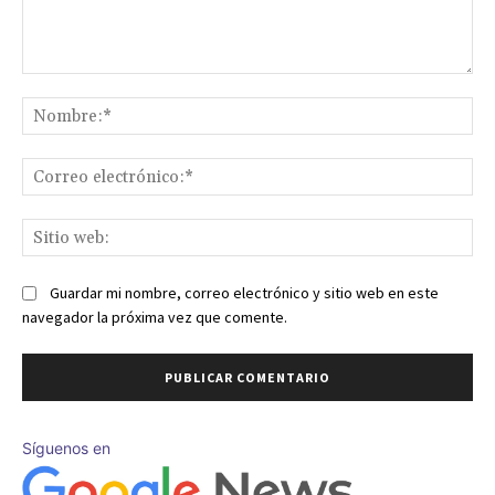
Comentario:
No
Co
ele
Sit
we
Guardar mi nombre, correo electrónico y sitio web en este
navegador la próxima vez que comente.
Síguenos en