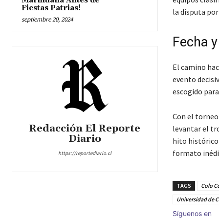
Marihuana Antes de
Fiestas Patrias!
la disputa por
septiembre 20, 2024
Fecha y 
El camino haci
evento decisiv
escogido para
Con el torneo 
Redacción El Reporte
levantar el t
Diario
hito históric
formato inéd
https://reportediario.cl
TAGS
Colo C
Universidad de C
Síguenos en