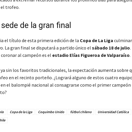
 el trofeo.
sede de la gran final
a el título de esta primera edición de la
Copa de La Liga
culminar
o. La gran final se disputará a partido único el
sábado 18 de julio
.
 coronar al campeón es el
estadio Elías Figueroa de Valparaíso
.
ya sin los favoritos tradicionales, la expectación aumenta sobre 
rofeo en el recinto porteño. ¿Logrará alguno de estos cuatro equip
o en el balompié nacional al consagrarse como el primer campeón 
ito?
olo
Copa de la Liga
Coquimbo Unido
fútbol chileno
Universidad Católica
hile