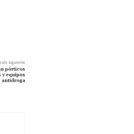
ículo siguiente
án pórticos
s y equipos
antidroga