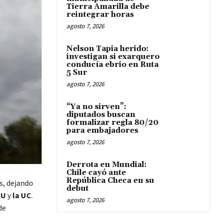
Tierra Amarilla debe
reintegrar horas
agosto 7, 2026
Nelson Tapia herido:
investigan si exarquero
conducía ebrio en Ruta
5 Sur
agosto 7, 2026
“Ya no sirven”:
diputados buscan
formalizar regla 80/20
para embajadores
agosto 7, 2026
Derrota en Mundial:
Chile cayó ante
República Checa en su
as, dejando
debut
 U
y
la UC
.
agosto 7, 2026
de