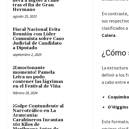
lleva a Bigote a Chile
tras el fin de Gran
Hermano
En contraste,
agosto 25, 2023
sus respectiv
clasificados a
Fiscal Nacional Evita
Reunión con Líder
Calera
.
Comunista sobre Caso
Judicial de Candidato
a Diputado
¿Cómo s
septiembre 2, 2025
La estructura
¡Emocionante
momento! Pamela
definir a los 
Leiva no pudo
contener las lágrimas
a cabo entre 
en el Festival de Viña
febrero 29, 2024
Coquimbo
¡Golpe Contundente al
O’Higgins
Narcotráfico en La
Araucanía:
Carabineros Incautan
Este formato,
161 Kilos de
equipos clasi