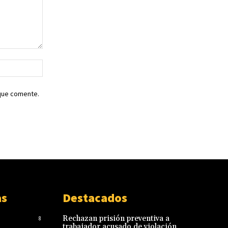
Sitio
web:
 que comente.
as
Destacados
Rechazan prisión preventiva a
8
trabajador acusado de violación