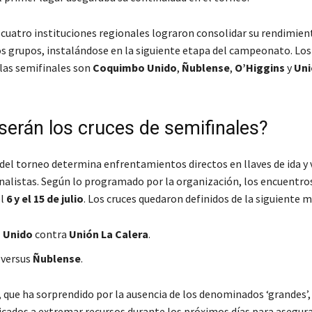
 cuatro instituciones regionales lograron consolidar su rendimient
os grupos, instalándose en la siguiente etapa del campeonato. Lo
 las semifinales son
Coquimbo Unido
,
Ñublense
,
O’Higgins
y
Uni
erán los cruces de semifinales?
 del torneo determina enfrentamientos directos en llaves de ida y 
finalistas. Según lo programado por la organización, los encuentro
el
6 y el 15 de julio
. Los cruces quedaron definidos de la siguiente 
 Unido
contra
Unión La Calera
.
versus
Ñublense
.
 que ha sorprendido por la ausencia de los denominados ‘grandes’, 
ficados a extremar recursos durante los próximos días para asegura