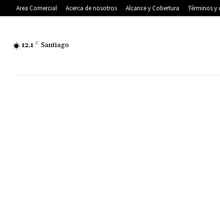
Area Comercial
Acerca de nosotros
Alcance y Cobertura
Términos y 
12.1
C
Santiago