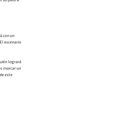
á con un
 El escenario
quién logrará
os marcar un
de este