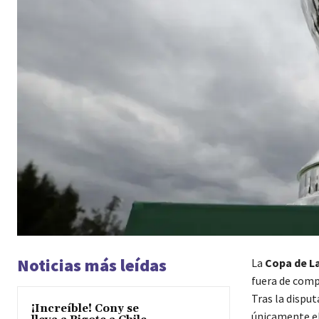
Noticias más leídas
La
Copa de La
fuera de compe
Tras la disput
¡Increíble! Cony se
únicamente el