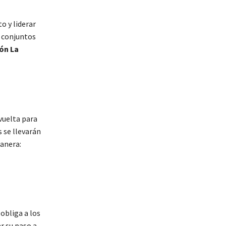
o y liderar
s conjuntos
ón La
vuelta para
s se llevarán
manera:
obliga a los
r su paso a