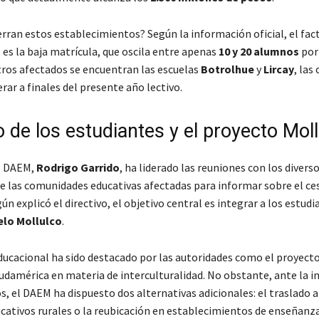
erran estos establecimientos? Según la información oficial, el fac
es la baja matrícula, que oscila entre apenas
10 y 20 alumnos
por 
tros afectados se encuentran las escuelas
Botrolhue
y
Lircay
, las
rar a finales del presente año lectivo.
o de los estudiantes y el proyecto Mol
el DAEM,
Rodrigo Garrido
, ha liderado las reuniones con los divers
 las comunidades educativas afectadas para informar sobre el ce
ún explicó el directivo, el objetivo central es integrar a los estudi
lo Mollulco
.
ducacional ha sido destacado por las autoridades como el proyect
damérica en materia de interculturalidad. No obstante, ante la i
, el DAEM ha dispuesto dos alternativas adicionales: el traslado a
cativos rurales o la reubicación en establecimientos de enseñanz