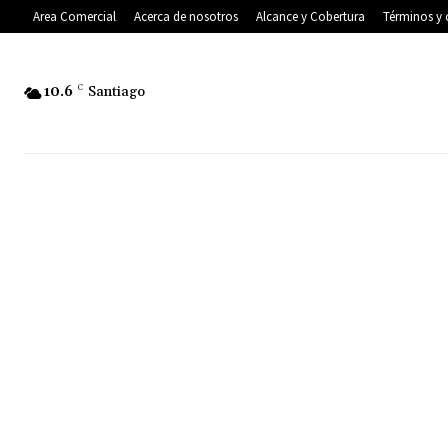
Area Comercial
Acerca de nosotros
Alcance y Cobertura
Términos y 
10.6
C
Santiago