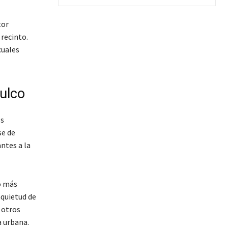
tor
recinto.
 cuales
lulco
os
se de
antes a la
o más
nquietud de
 otros
a urbana.