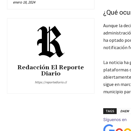
enero 18, 2024
¿Qué ocur
Aunque la deci
administració
ha optado por
notificación f
La noticia ha
Redacción El Reporte
plataformas d
Diario
abiertamente 
https://reportediario.cl
sigue en march
municipio par
TAGS
DAEM
Síguenos en