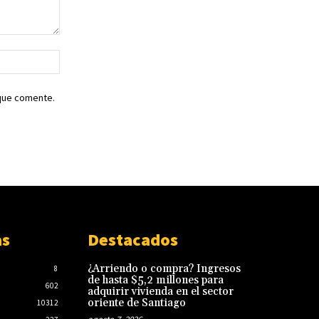
Sitio
web:
 que comente.
as
Destacados
¿Arriendo o compra? Ingresos
8
de hasta $5,2 millones para
602
adquirir vivienda en el sector
oriente de Santiago
10312