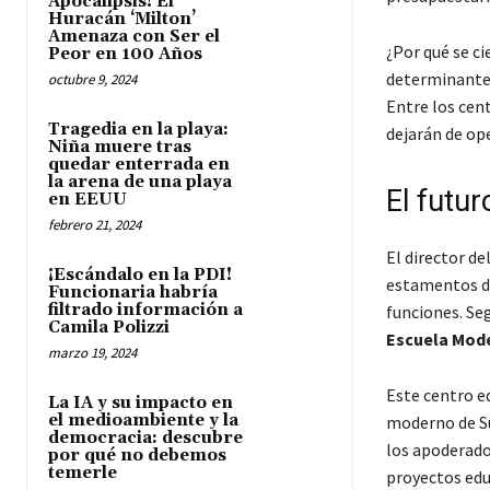
Apocalipsis! El
Huracán ‘Milton’
Amenaza con Ser el
¿Por qué se ci
Peor en 100 Años
determinante 
octubre 9, 2024
Entre los cen
Tragedia en la playa:
dejarán de ope
Niña muere tras
quedar enterrada en
la arena de una playa
El futur
en EEUU
febrero 21, 2024
El director d
¡Escándalo en la PDI!
estamentos de
Funcionaria habría
filtrado información a
funciones. Seg
Camila Polizzi
Escuela Mode
marzo 19, 2024
Este centro e
La IA y su impacto en
el medioambiente y la
moderno de Su
democracia: descubre
los apoderados
por qué no debemos
temerle
proyectos edu