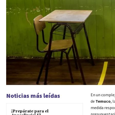
Noticias más leídas
En un complej
de
Temuco
, 
medida respond
¡Prepárate para el
presupuestari