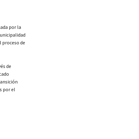
mada por la
unicipalidad
l proceso de
vés de
tado
ransición
s por el