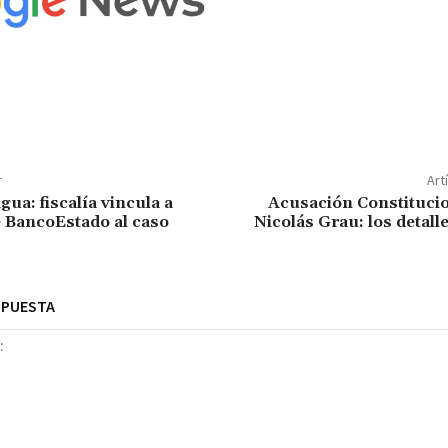
r
Art
ua: fiscalía vincula a
Acusación Constitucio
e BancoEstado al caso
Nicolás Grau: los detall
SPUESTA