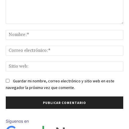
Comentario:
No
Co
ele
Sit
we
Guardar mi nombre, correo electrónico y sitio web en este
navegador la próxima vez que comente.
Síguenos en