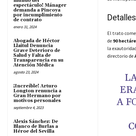
mundo del
espectáculo! Mánager
demanda a Pincoya
por incumplimiento
Detalle
de contrato
enero 31, 2024
El trato comer
de
90 hectár
Abogada de Héctor
Llaitul Denuncia
la exautoridad
Grave Deterioro de
Salud y Falta de
directorio de
Transparencia en su
Atención Médica
agosto 23, 2024
L
¡Increíble! Arturo
ER
Longton renuncia a
Gran Hermano por
A F
motivos personales
septiembre 4, 2023
Alexis Sánchez: De
C
Blanco de Burlas a
Héroe del Sevilla