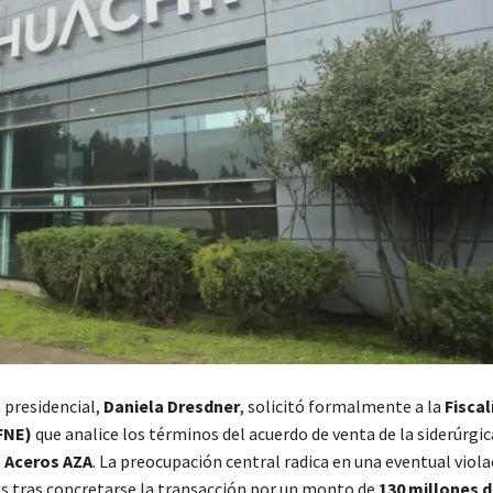
 presidencial,
Daniela Dresdner
, solicitó formalmente a la
Fiscal
FNE)
que analice los términos del acuerdo de venta de la siderúrgic
a
Aceros AZA
. La preocupación central radica en una eventual violac
 tras concretarse la transacción por un monto de
130 millones d