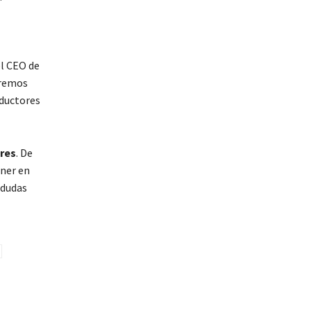
el CEO de
eremos
oductores
ares
. De
oner en
 dudas