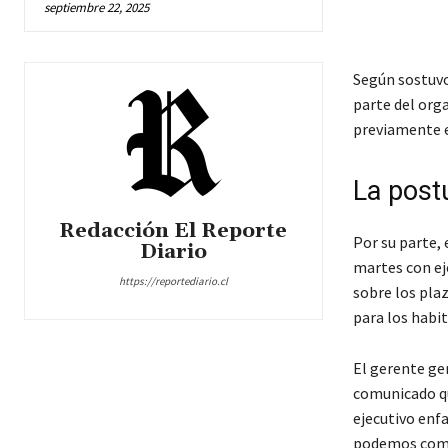
septiembre 22, 2025
Según sostuv
parte del org
previamente 
La post
Redacción El Reporte
Por su parte, 
Diario
martes con ej
https://reportediario.cl
sobre los plaz
para los habi
El gerente ge
comunicado qu
ejecutivo enf
podemos compe