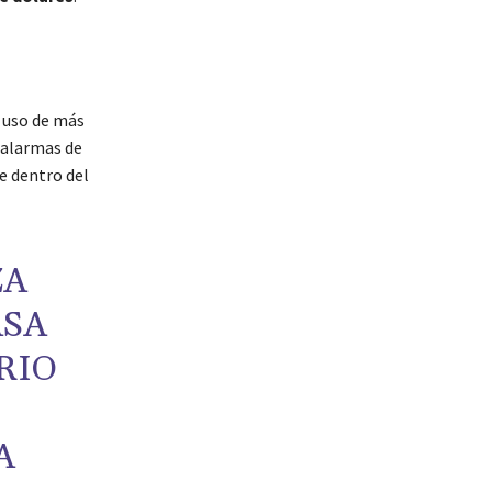
l uso de más
 alarmas de
e dentro del
ZA
ASA
RIO
A