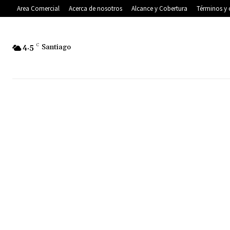
Area Comercial
Acerca de nosotros
Alcance y Cobertura
Términos y 
4.5
C
Santiago