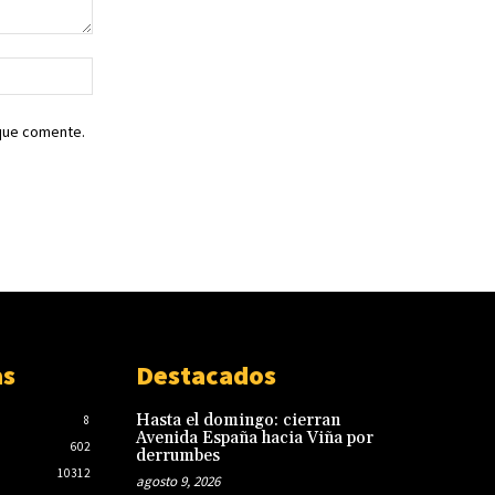
Sitio
web:
 que comente.
as
Destacados
Hasta el domingo: cierran
8
Avenida España hacia Viña por
602
derrumbes
10312
agosto 9, 2026