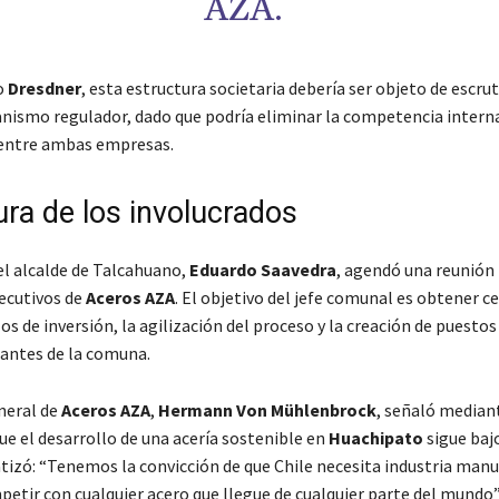
AZA.
o
Dresdner
, esta estructura societaria debería ser objeto de escrut
anismo regulador, dado que podría eliminar la competencia interna
entre ambas empresas.
ura de los involucrados
el alcalde de Talcahuano,
Eduardo Saavedra
, agendó una reunión 
ecutivos de
Aceros AZA
. El objetivo del jefe comunal es obtener c
os de inversión, la agilización del proceso y la creación de puestos
tantes de la comuna.
neral de
Aceros AZA
,
Hermann Von Mühlenbrock
, señaló median
e el desarrollo de una acería sostenible en
Huachipato
sigue bajo
atizó: “Tenemos la convicción de que Chile necesita industria manu
tir con cualquier acero que llegue de cualquier parte del mundo”