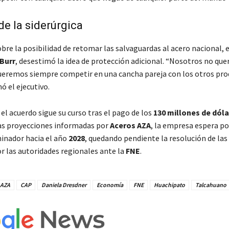
de la siderúrgica
bre la posibilidad de retomar las salvaguardas al acero nacional, 
Burr
, desestimó la idea de protección adicional. “Nosotros no qu
ueremos siempre competir en una cancha pareja con los otros pr
mó el ejecutivo.
el acuerdo sigue su curso tras el pago de los
130 millones de dól
as proyecciones informadas por
Aceros AZA
, la empresa espera p
inador hacia el año
2028
, quedando pendiente la resolución de las
r las autoridades regionales ante la
FNE
.
 AZA
CAP
Daniela Dresdner
Economía
FNE
Huachipato
Talcahuano