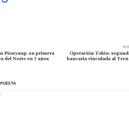
r
Art
en Pionyang: su primera
Operación Tokio: segunda
ea del Norte en 7 años
bancaria vinculada al Tre
SPUESTA