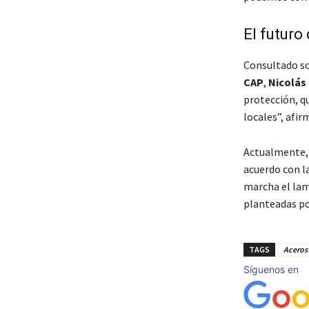
El futuro 
Consultado so
CAP
,
Nicolás 
protección, q
locales”, afir
Actualmente, 
acuerdo con l
marcha el lam
planteadas po
TAGS
Aceros
Síguenos en