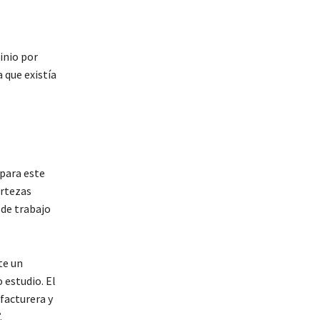
inio por
 que existía
para este
ertezas
 de trabajo
te un
 estudio. El
facturera y
.