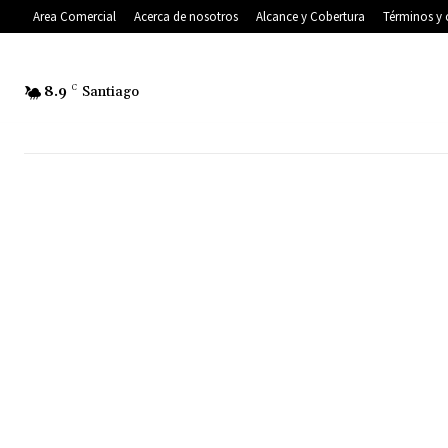
Area Comercial
Acerca de nosotros
Alcance y Cobertura
Términos y 
8.9
C
Santiago