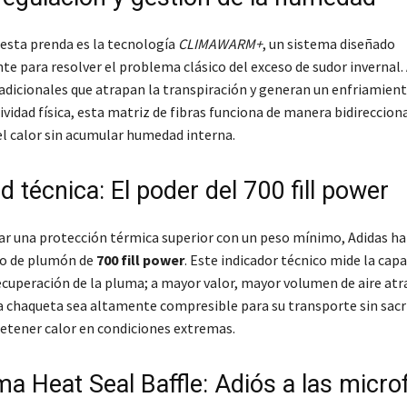
 esta prenda es la tecnología
CLIMAWARM+
, un sistema diseñado
e para resolver el problema clásico del exceso de sudor invernal. 
tradicionales que atrapan la transpiración y generan un enfriamien
ividad física, esta matriz de fibras funciona de manera bidirecciona
l calor sin acumular humedad interna.
 técnica: El poder del 700 fill power
ar una protección térmica superior con un peso mínimo, Adidas ha
to de plumón de
700 fill power
. Este indicador técnico mide la cap
ecuperación de la pluma; a mayor valor, mayor volumen de aire atr
a chaqueta sea altamente compresible para su transporte sin sacri
retener calor en condiciones extremas.
ma Heat Seal Baffle: Adiós a las micr