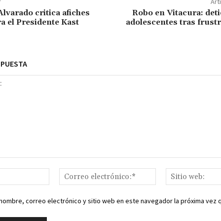
r
Art
lvarado critica afiches
Robo en Vitacura: det
ra el Presidente Kast
adolescentes tras frust
SPUESTA
Nombre:*
Correo
electrónico:*
nombre, correo electrónico y sitio web en este navegador la próxima vez