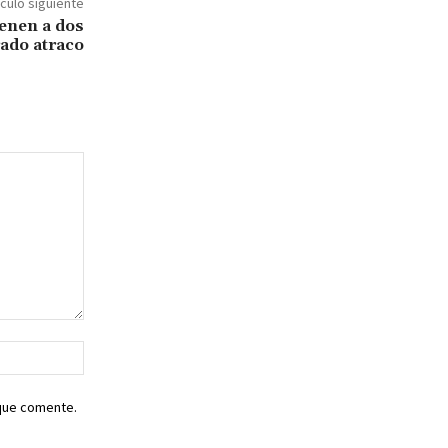
ículo siguiente
ienen a dos
rado atraco
Sitio
web:
 que comente.