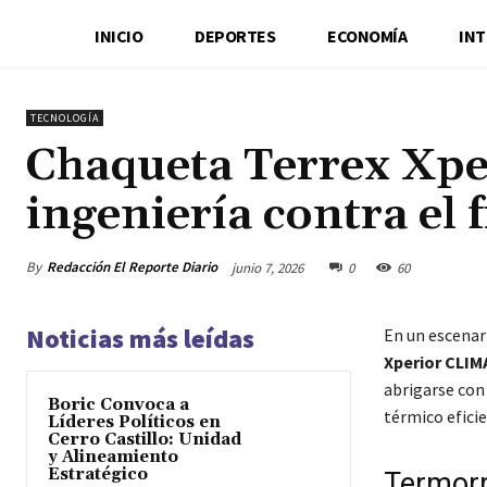
INICIO
DEPORTES
ECONOMÍA
IN
TECNOLOGÍA
Chaqueta Terrex X
ingeniería contra el f
By
Redacción El Reporte Diario
junio 7, 2026
0
60
Noticias más leídas
En un escenari
Xperior CLI
abrigarse con 
Boric Convoca a
térmico efici
Líderes Políticos en
Cerro Castillo: Unidad
y Alineamiento
Estratégico
Termorr