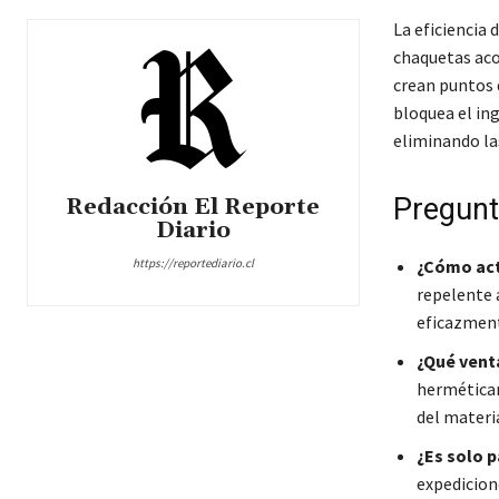
La eficiencia 
chaquetas aco
crean puntos 
bloquea el ing
eliminando las
Pregunt
Redacción El Reporte
Diario
https://reportediario.cl
¿Cómo actú
repelente 
eficazment
¿Qué venta
herméticam
del materia
¿Es solo 
expedicion