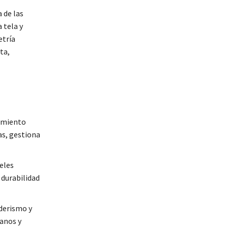
a de las
 tela y
etría
ta,
tamiento
s, gestiona
eles
durabilidad
derismo y
anos y