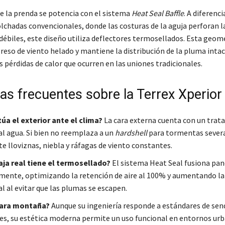
de la prenda se potencia con el sistema
Heat Seal Baffle
. A diferenci
lchadas convencionales, donde las costuras de la aguja perforan la
débiles, este diseño utiliza deflectores termosellados. Esta geom
reso de viento helado y mantiene la distribución de la pluma intac
 pérdidas de calor que ocurren en las uniones tradicionales.
as frecuentes sobre la Terrex Xperior
a el exterior ante el clima?
La cara externa cuenta con un tra
al agua. Si bien no reemplaza a un
hardshell
para tormentas severa
e lloviznas, niebla y ráfagas de viento constantes.
ja real tiene el termosellado?
El sistema Heat Seal fusiona pan
ente, optimizando la retención de aire al 100% y aumentando la 
l al evitar que las plumas se escapen.
para montaña?
Aunque su ingeniería responde a estándares de sen
es, su estética moderna permite un uso funcional en entornos urb