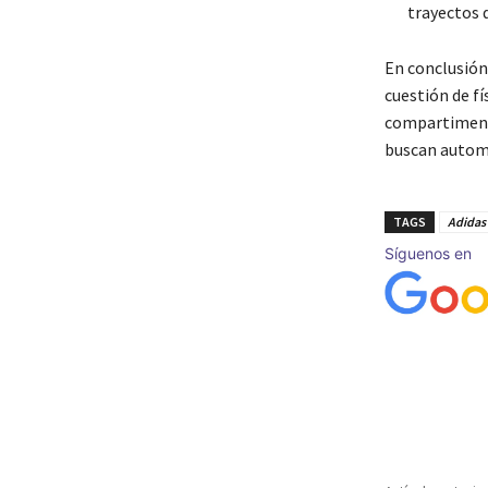
trayectos d
En conclusión
cuestión de fí
compartimento
buscan automa
TAGS
Adidas
Síguenos en
Cuota