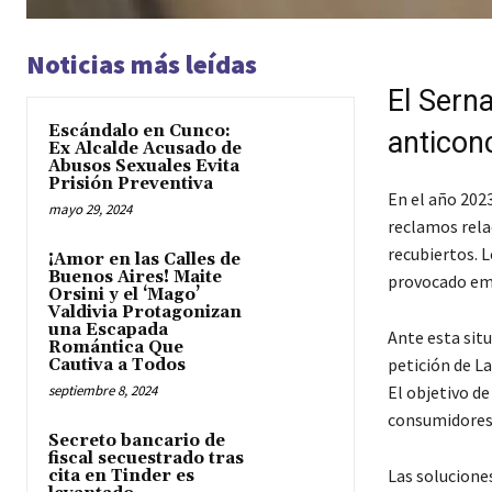
Noticias más leídas
El Sern
Escándalo en Cunco:
anticonc
Ex Alcalde Acusado de
Abusos Sexuales Evita
Prisión Preventiva
En el año 202
mayo 29, 2024
reclamos rela
recubiertos. 
¡Amor en las Calles de
Buenos Aires! Maite
provocado em
Orsini y el ‘Mago’
Valdivia Protagonizan
una Escapada
Ante esta situ
Romántica Que
petición de La
Cautiva a Todos
septiembre 8, 2024
El objetivo d
consumidores 
Secreto bancario de
fiscal secuestrado tras
Las solucione
cita en Tinder es