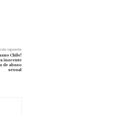
ículo siguiente
ano Chile!
ra inocente
n de abuso
sexual