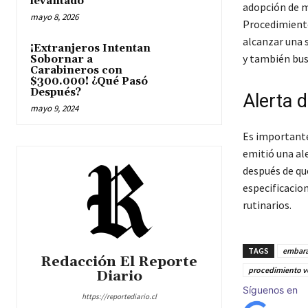
levantado
adopción de me
mayo 8, 2026
Procedimiento
alcanzar una 
¡Extranjeros Intentan
y también busc
Sobornar a
Carabineros con
$300.000! ¿Qué Pasó
Después?
Alerta 
mayo 9, 2024
Es importante 
emitió una al
después de que
especificacion
rutinarios.
TAGS
embara
Redacción El Reporte
procedimiento v
Diario
Síguenos en
https://reportediario.cl