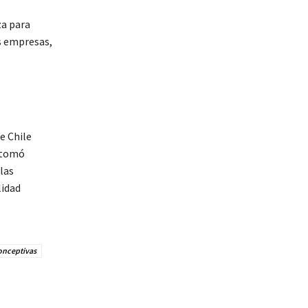
za para
as empresas,
e Chile
 tomó
las
lidad
conceptivas