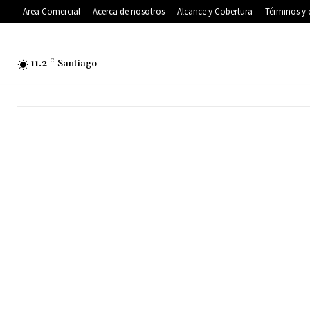
Area Comercial
Acerca de nosotros
Alcance y Cobertura
Términos y 
11.2
C
Santiago