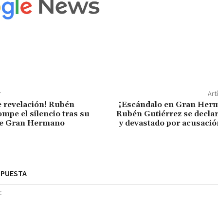
r
Art
 revelación! Rubén
¡Escándalo en Gran Herm
ompe el silencio tras su
Rubén Gutiérrez se decla
de Gran Hermano
y devastado por acusació
SPUESTA