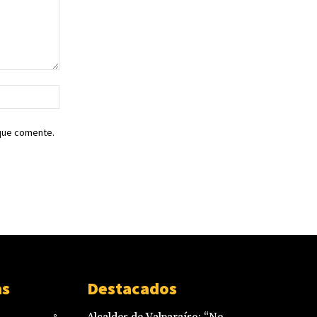
Sitio
web:
 que comente.
as
Destacados