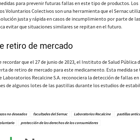
didas para prevenir futuras fallas en este tipo de productos. Los
s Voluntarios Colectivos son una herramienta que el Sernac utili
solución justa y rápida en casos de incumplimiento por parte de l
a evitar que situaciones similares se repitan en el futuro.
de retiro de mercado
recordar que el 27 de junio de 2023, el Instituto de Salud Pública d
erta de retiro de mercado para este medicamento. Esta medida se
 Laboratorios Recalcine S.A. reconociera la detección de fallas en 
es de algunos lotes de las pastillas durante los estudios de estabi
zos no deseados
facultades del Sernac
Laboratorios Recalcine
pastillas anti
oluntario
protección de los derechos de los consumidores