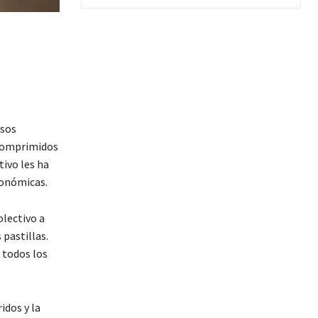
osos
 comprimidos
ivo les ha
onómicas.
olectivo a
pastillas.
 todos los
idos y la