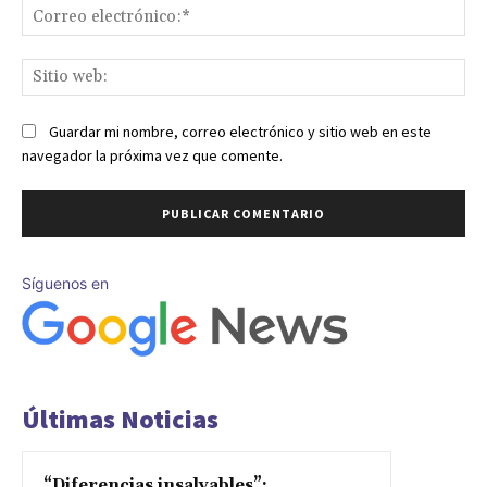
Co
ele
Sit
we
Guardar mi nombre, correo electrónico y sitio web en este
navegador la próxima vez que comente.
Síguenos en
Últimas Noticias
“Diferencias insalvables”: