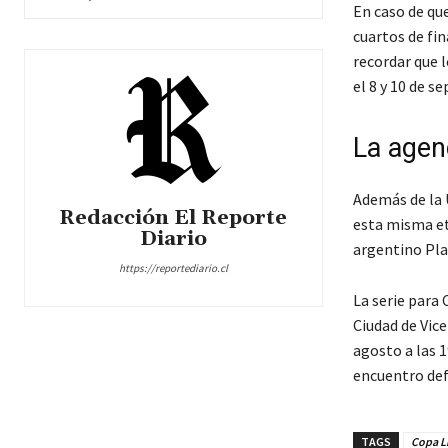
En caso de que
cuartos de fi
recordar que 
el 8 y 10 de s
La agen
Además de la 
Redacción El Reporte
esta misma et
Diario
argentino Pla
https://reportediario.cl
La serie para
Ciudad de Vice
agosto a las 
encuentro def
TAGS
Copa L