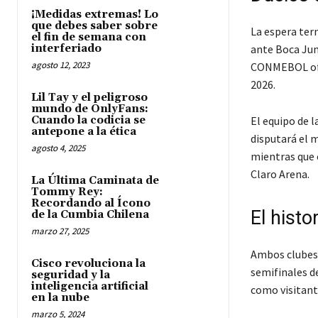
¡Medidas extremas! Lo
que debes saber sobre
La espera ter
el fin de semana con
interferiado
ante Boca Juni
agosto 12, 2023
CONMEBOL ofic
2026.
Lil Tay y el peligroso
mundo de OnlyFans:
Cuando la codicia se
El equipo de l
antepone a la ética
disputará el m
agosto 4, 2025
mientras que e
Claro Arena.
La Última Caminata de
Tommy Rey:
Recordando al Ícono
El histo
de la Cumbia Chilena
marzo 27, 2025
Ambos clubes 
Cisco revoluciona la
semifinales de
seguridad y la
inteligencia artificial
como visitante
en la nube
marzo 5, 2024