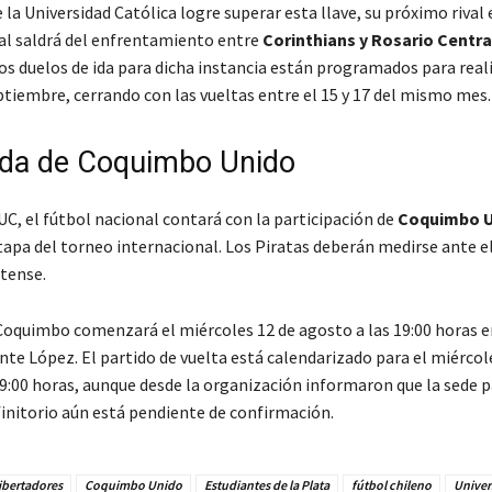
 la Universidad Católica logre superar esta llave, su próximo rival 
nal saldrá del enfrentamiento entre
Corinthians y Rosario Centra
los duelos de ida para dicha instancia están programados para real
eptiembre, cerrando con las vueltas entre el 15 y 17 del mismo mes.
da de Coquimbo Unido
UC, el fútbol nacional contará con la participación de
Coquimbo 
apa del torneo internacional. Los Piratas deberán medirse ante el
tense.
 Coquimbo comenzará el miércoles 12 de agosto a las 19:00 horas e
nte López. El partido de vuelta está calendarizado para el miércol
19:00 horas, aunque desde la organización informaron que la sede p
initorio aún está pendiente de confirmación.
ibertadores
Coquimbo Unido
Estudiantes de la Plata
fútbol chileno
Univer