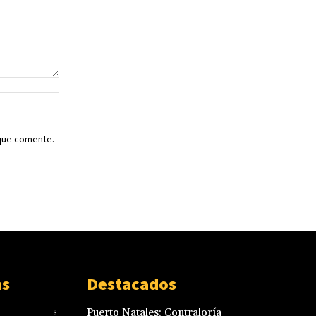
Sitio
web:
 que comente.
as
Destacados
Puerto Natales: Contraloría
8