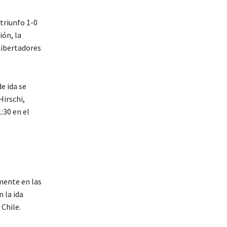
 triunfo 1-0
ión, la
Libertadores
e ida se
Hirschi,
:30 en el
mente en las
 la ida
 Chile.