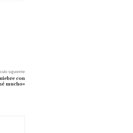
ículo siguiente
uiebre con
né mucho»