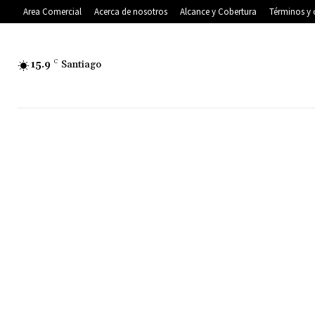
Area Comercial
Acerca de nosotros
Alcance y Cobertura
Términos y 
15.9
C
Santiago