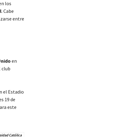
en los
l
. Cabe
izarse entre
Unido
en
 club
n el Estadio
es 19 de
ara este
sidad Católica