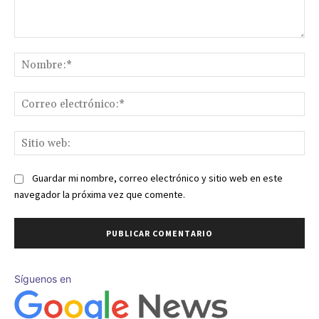
Comentario:
No
Co
ele
Sit
we
Guardar mi nombre, correo electrónico y sitio web en este
navegador la próxima vez que comente.
Síguenos en