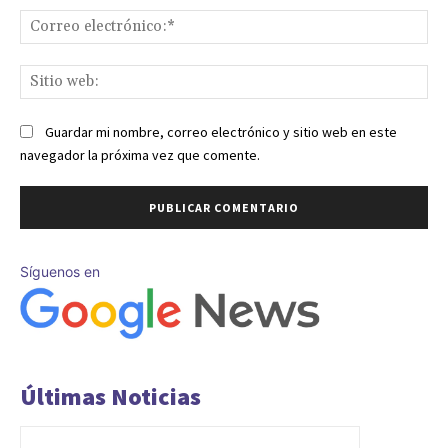
Co
ele
Sit
we
Guardar mi nombre, correo electrónico y sitio web en este
navegador la próxima vez que comente.
Síguenos en
Últimas Noticias