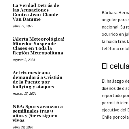
La Verdad Detrás de
las Acusaciones
Bárbara Hern
Contra Jean-Claude
Van Damme
angular para 
abril 11, 2025
nacional. Su 
ocurrido en ju
¡Alerta Meteorológica!
la huida tras 
Mineduc Suspende
teléfono celul
Clases en Toda la
Región Metropolitana
agosto 2, 2024
El celul
Actriz mexicana
demandará a Cristián
El hallazgo de
de la Fuente por
bullying y ataques
dueños de dis
marzo 13, 2024
reportado po
permitió ident
NBA: Spurs avanzan a
ejecutivo del
semifinales tras 9
años y 76ers siguen
Chile por col
vivos
abril 29, 2026