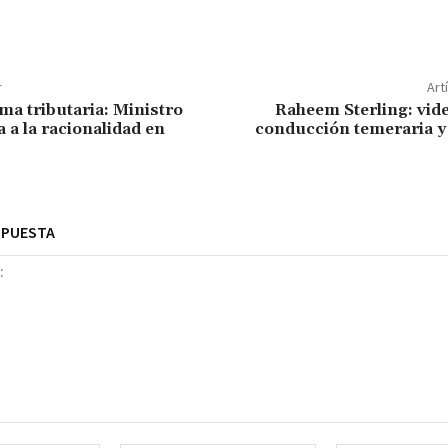
r
Art
a tributaria: Ministro
Raheem Sterling: vid
 a la racionalidad en
conducción temeraria y
SPUESTA