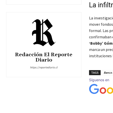
La infil
La investigaci
mover fondos 
formal. Las pr
confirmaban e
‘Bobby’ Góm
marca un prec
Redacción El Reporte
instituciones 
Diario
https://reportediario.cl
TAGS
Banco 
Síguenos en