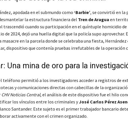
ández, apodada en el submundo como
‘Barbie’
, se convirtió en la 
desmantelar la estructura financiera del
Tren de Aragua
en territ
rol trascendió cuando su participación en el quíntuple homicidio d
lio de 2024, dejó una huella digital que la policía supo aprovechar.
la masacre en la parcela donde se celebraba una fiesta, Hernández 
ar, dispositivo que contenía pruebas irrefutables de la operación c
ar: Una mina de oro para la investigaci
l teléfono permitió a los investigadores acceder a registros de ex
cotecas y comunicaciones directas con cabecillas de la organizació
r
CHV Noticias Central
, el análisis de este dispositivo fue el hilo co
ificar los vínculos entre los criminales y
José Carlos Pérez Asen
 Banco Santander. Este sujeto es el primer trabajador bancario det
aborar activamente con el crimen organizado.