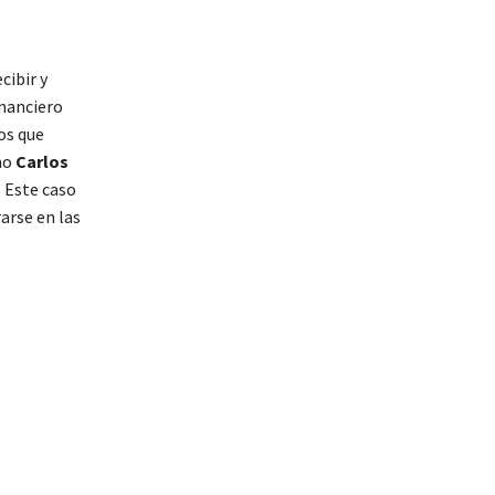
cibir y
inanciero
os que
mo
Carlos
 Este caso
arse en las