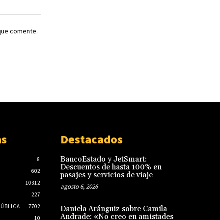
Sitio
web:
 que comente.
as
Destacados
BancoEstado y JetSmart:
8
Descuentos de hasta 100% en
602
pasajes y servicios de viaje
10312
agosto 6, 2026
227
PÚBLICA
7702
Daniela Aránguiz sobre Camila
Andrade: «No creo en amistades
10