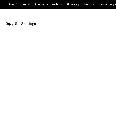
Area Comercial
Acerca de nosotros
Alcance y Cobertura
Términos y 
9.8
C
Santiago