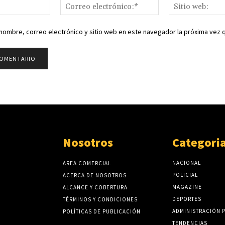
Nombre:*
Correo
electrónico:*
nombre, correo electrónico y sitio web en este navegador la próxima vez
Nosotros
Categori
NACIONAL
AREA COMERCIAL
POLICIAL
ACERCA DE NOSOTROS
MAGAZINE
ALCANCE Y COBERTURA
DEPORTES
TÉRMINOS Y CONDICIONES
ADMINISTRACIÓN 
POLÍTICAS DE PUBLICACIÓN
TENDENCIAS