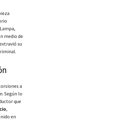
pieza
orio
e Lampa,
 En medio de
extravió su
riminal.
ón
torsiones a
n. Según lo
nductor que
cio
,
enido en