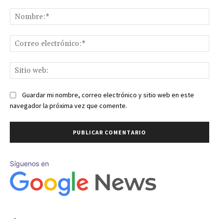
Comentario:
No
Co
ele
Sit
we
Guardar mi nombre, correo electrónico y sitio web en este
navegador la próxima vez que comente.
Síguenos en