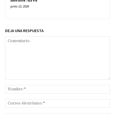
Buenos Aires
junio 13, 2026
DEJA UNA RESPUESTA
Comentario:
No
Co
ele