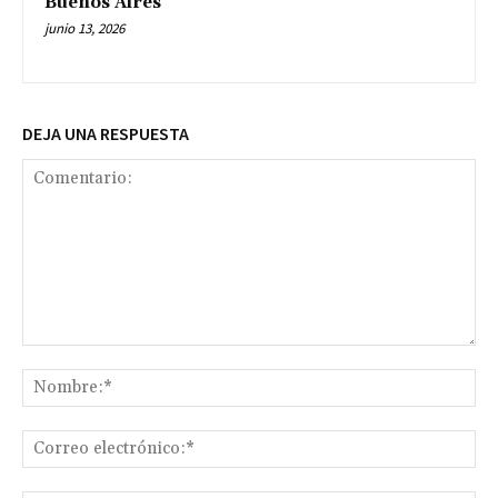
Buenos Aires
junio 13, 2026
DEJA UNA RESPUESTA
Comentario:
No
Co
ele