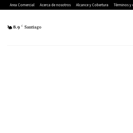
Area Comercial
Acerca de nosotros
Alcance y Cobertura
Términos y 
8.9
C
Santiago