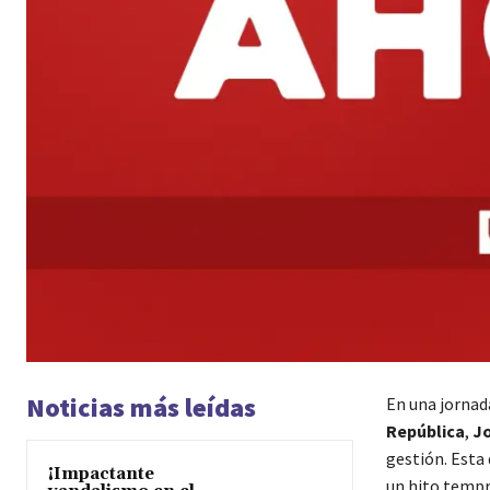
Noticias más leídas
En una jornad
República
,
Jo
gestión. Esta 
¡Impactante
un hito tempr