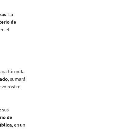
ras
. La
terio de
en el
una fórmula
rado
, sumará
evo rostro
 sus
rio de
ública
, en un