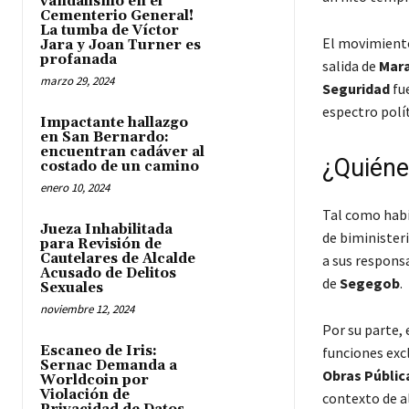
vandalismo en el
Cementerio General!
La tumba de Víctor
El movimiento 
Jara y Joan Turner es
profanada
salida de
Mara
marzo 29, 2024
Seguridad
fue
espectro polít
Impactante hallazgo
en San Bernardo:
encuentran cadáver al
¿Quiéne
costado de un camino
enero 10, 2024
Tal como habí
Jueza Inhabilitada
de biministeri
para Revisión de
Cautelares de Alcalde
a sus responsa
Acusado de Delitos
de
Segegob
.
Sexuales
noviembre 12, 2024
Por su parte, 
Escaneo de Iris:
funciones exc
Sernac Demanda a
Obras Públic
Worldcoin por
Violación de
contexto de a