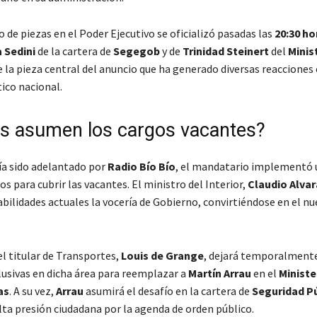
de piezas en el Poder Ejecutivo se oficializó pasadas las
20:30 ho
 Sedini
de la cartera de
Segegob
y de
Trinidad Steinert
del
Minis
 la pieza central del anuncio que ha generado diversas reacciones 
ico nacional.
s asumen los cargos vacantes?
a sido adelantado por
Radio Bío Bío
, el mandatario implementó 
os para cubrir las vacantes. El ministro del Interior,
Claudio Alva
bilidades actuales la vocería de Gobierno, convirtiéndose en el nu
el titular de Transportes,
Louis de Grange
, dejará temporalmente
lusivas en dicha área para reemplazar a
Martín Arrau
en el
Ministe
as
. A su vez,
Arrau
asumirá el desafío en la cartera de
Seguridad P
lta presión ciudadana por la agenda de orden público.