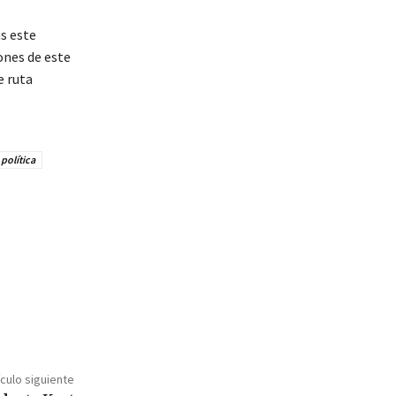
s este
ones de este
e ruta
política
ículo siguiente