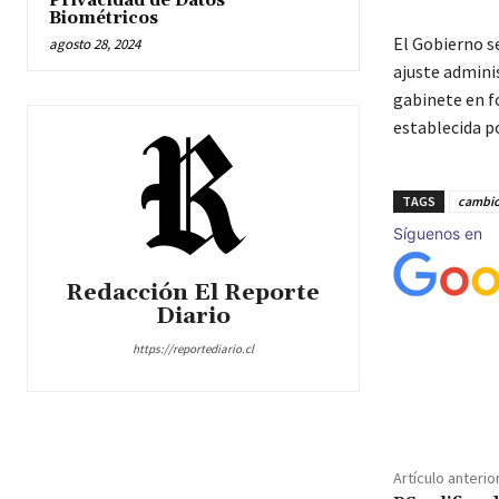
Privacidad de Datos
Biométricos
El Gobierno s
agosto 28, 2024
ajuste admini
gabinete en f
establecida po
TAGS
cambio
Síguenos en
Redacción El Reporte
Diario
https://reportediario.cl
Cuota
Artículo anterio