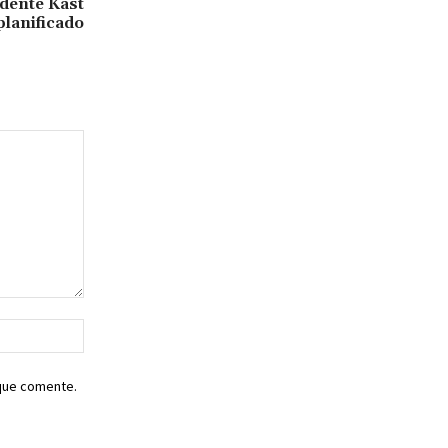
idente Kast
planificado
Sitio
web:
 que comente.