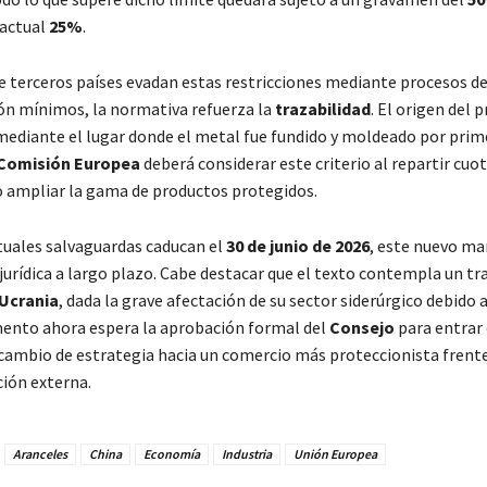
 actual
25%
.
ue terceros países evadan estas restricciones mediante procesos d
n mínimos, la normativa refuerza la
trazabilidad
. El origen del 
ediante el lugar donde el metal fue fundido y moldeado por prime
Comisión Europea
deberá considerar este criterio al repartir cuot
io ampliar la gama de productos protegidos.
tuales salvaguardas caducan el
30 de junio de 2026
, este nuevo ma
 jurídica a largo plazo. Cabe destacar que el texto contempla un t
Ucrania
, dada la grave afectación de su sector siderúrgico debido a
mento ahora espera la aprobación formal del
Consejo
para entrar 
ambio de estrategia hacia un comercio más proteccionista frente
ción externa.
Aranceles
China
Economía
Industria
Unión Europea