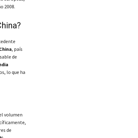
ño 2008.
China?
xcedente
China
, país
sable de
ndia
s, lo que ha
 el volumen
ecíficamente,
res de
0%
,