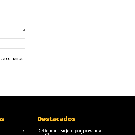
Sitio
web:
 que comente.
as
Destacados
Detienen a sujeto por presunta
8