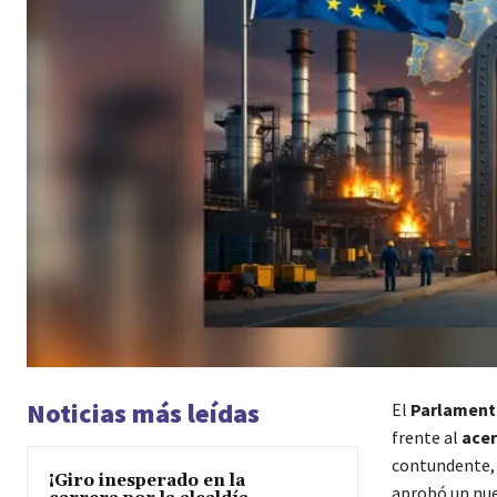
Noticias más leídas
El
Parlament
frente al
acer
contundente,
¡Giro inesperado en la
aprobó un nue