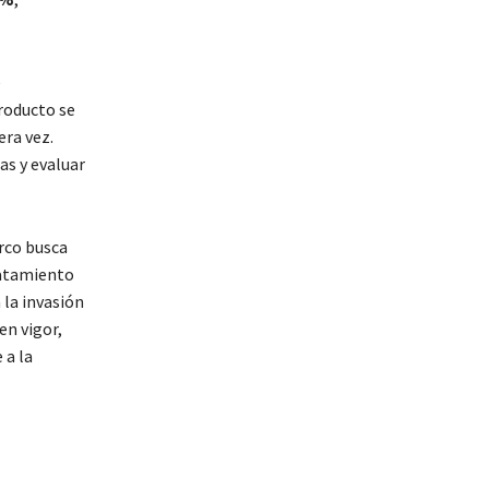
e
producto se
ra vez.
as y evaluar
rco busca
ratamiento
 la invasión
en vigor,
 a la