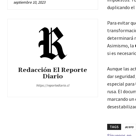
septiembre 10, 2023
duplicando el
Para evitar q
transformació
determinará m
Asimismo, la
si es necesar
Aunque las ac
Redacción El Reporte
Diario
dar seguridad
especial para
https://reportediario.cl
rusa. El docu
marcando un c
desestabiliza
TAGS
acero
Síguenos en