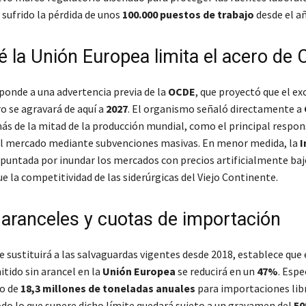
 sufrido la pérdida de unos
100.000 puestos de trabajo
desde el a
é la Unión Europea limita el acero de 
ponde a una advertencia previa de la
OCDE
, que proyectó que el e
o se agravará de aquí a
2027
. El organismo señaló directamente a
ás de la mitad de la producción mundial, como el principal respon
el mercado mediante subvenciones masivas. En menor medida, la
I
puntada por inundar los mercados con precios artificialmente bajo
e la competitividad de las siderúrgicas del Viejo Continente.
aranceles y cuotas de importación
e sustituirá a las salvaguardas vigentes desde 2018, establece que
tido sin arancel en la
Unión Europea
se reducirá en un
47%
. Esp
ho de
18,3 millones de toneladas anuales
para importaciones lib
do lo que supere dicho límite quedará sujeto a un gravamen del
5