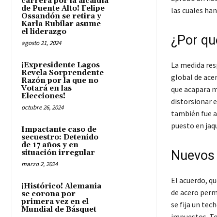
carrera por la alcaldía
de Puente Alto! Felipe
las cuales han
Ossandón se retira y
Karla Rubilar asume
el liderazgo
¿Por qu
agosto 21, 2024
La medida res
¡Expresidente Lagos
Revela Sorprendente
global de acer
Razón por la que no
Votará en las
que acapara m
Elecciones!
distorsionar 
octubre 26, 2024
también fue a
puesto en jaqu
Impactante caso de
secuestro: Detenido
de 17 años y en
Nuevos 
situación irregular
marzo 2, 2024
El acuerdo, qu
¡Histórico! Alemania
de acero permi
se corona por
primera vez en el
se fija un tec
Mundial de Básquet
impuestos. To