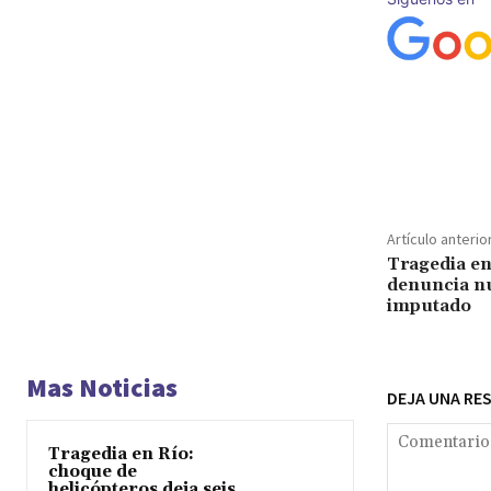
Cuota
Artículo anterio
Tragedia e
denuncia nu
imputado
Mas Noticias
DEJA UNA RE
Tragedia en Río:
choque de
helicópteros deja seis