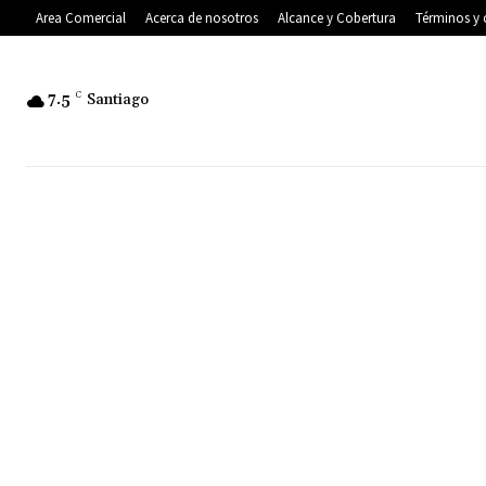
Area Comercial
Acerca de nosotros
Alcance y Cobertura
Términos y 
7.5
C
Santiago