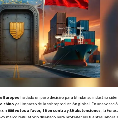
o Europeo
ha dado un paso decisivo para blindar su industria side
o chino
y el impacto de la sobreproducción global. En una votaci
 con
606 votos a favor, 16 en contra y 39 abstenciones
, la Euro
vo marco regulatorio diseñado para proteger las fuentes laboral