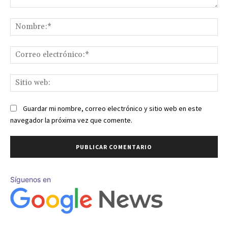
Comentario:
No
Co
ele
Sit
we
Guardar mi nombre, correo electrónico y sitio web en este
navegador la próxima vez que comente.
Síguenos en