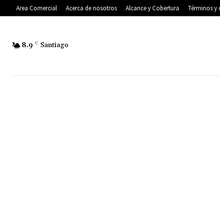
Area Comercial
Acerca de nosotros
Alcance y Cobertura
Términos y 
8.9
C
Santiago