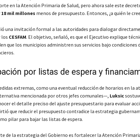
orte en la Atención Primaria de Salud, pero ahora sale este decret
r
18 mil millones
menos de presupuesto. Entonces, ¿a quién le cre
ó una invitación formal a las autoridades para dialogar directam
r los
CESFAM
. El objetivo, señaló, es que el Ejecutivo explique téc
n que los municipios administren sus servicios bajo condiciones
cieros.
ación por listas de espera y financia
didas extremas, como una eventual reducción de horarios en la a
ternativa mencionada por otros jefes comunales—,
Luksic
sostuv
ocer el detalle preciso del ajuste presupuestario para evaluar acci
rtió que reducir el presupuesto contradice la estrategia guberna
mo pilar para bajar las listas de espera.
arte de la estrategia del Gobierno es fortalecer la Atención Primari