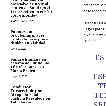
critica llamado de
Monsalve de no ir al
transparencia
centro de Santiago el
de los centros
11 de septiembre: «No
corresponde»
septiembre 8, 2023
Desde
Puerto
Lagos
para tr
Puentes con
presupuestaria
problemas graves:
Contraloría expone
comunal.
desidia en Vialidad
junio 3, 2026
ES
Sangre humana en
cabaña de Fundo Las
Tórtolas por caso
María Ercira
ES
mayo 8, 2026
T
Conductor
Encarcelado por
TE
Atropello Fatal:
Justicia Prevalece en
Talcahuano
SE