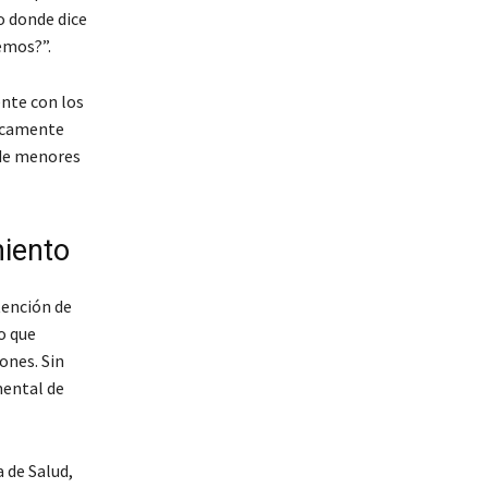
o donde dice
emos?”.
ente con los
nicamente
 de menores
miento
tención de
o que
ones. Sin
mental de
a de Salud,