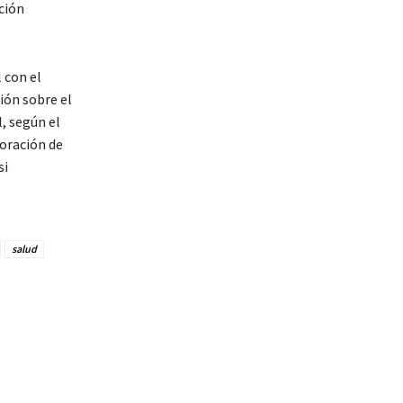
ción
 con el
ión sobre el
al, según el
poración de
si
salud