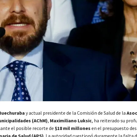
Huechuraba
y actual presidente de la Comisión de Salud de la
Asoc
unicipalidades (AChM)
,
Maximiliano Luksic
, ha reiterado su prof
ante el posible recorte de
$18 mil millones
en el presupuesto des
maria de Salud (APS)
. La autoridad cuestionó duramente la falta 