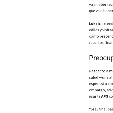
va a haber rec
que va a habe
Luksic
extendi
ediles y visita
cómo pretende
recursos finan
Preocup
Respecto a me
salud —una al
esperará a con
embargo, advi
usar la
APS
co
“Si al final p