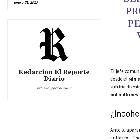
enero 31, 2025
PR
P
El jefe comun
Redacción El Reporte
Diario
desde el
Minis
sufriría dismi
https://reportediario.cl
mil millones
¿Incohe
Ante la aparen
enfático: “En