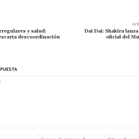
r
Art
rregulares y salud:
Dai Dai: Shakira lanza
escarta descoordinación
oficial del M
SPUESTA
Nombre:*
Correo