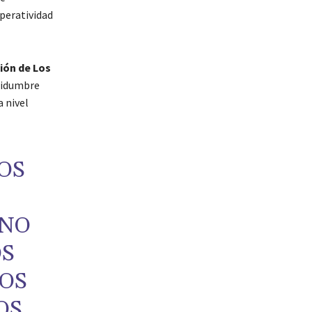
peratividad
ión de Los
rtidumbre
a nivel
OS
 NO
OS
OS
OS,