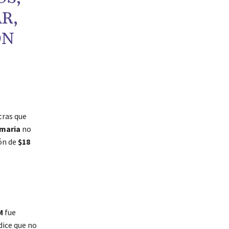
R,
ON
tras que
imaria
no
ión de
$18
M
fue
dice que no