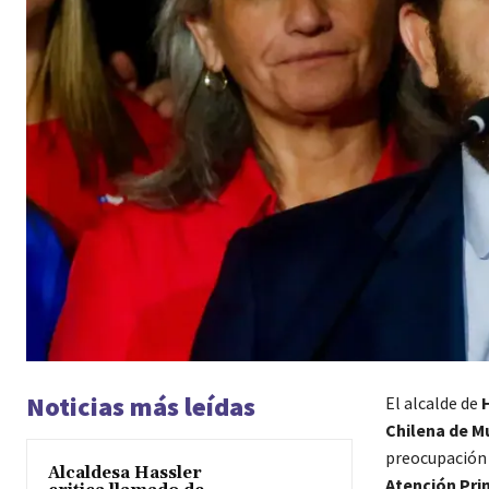
Noticias más leídas
El alcalde de
Chilena de M
preocupación 
Alcaldesa Hassler
Atención Pri