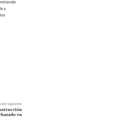
rmitiendo
le y
los
ículo siguiente
nstrucción
echazado en