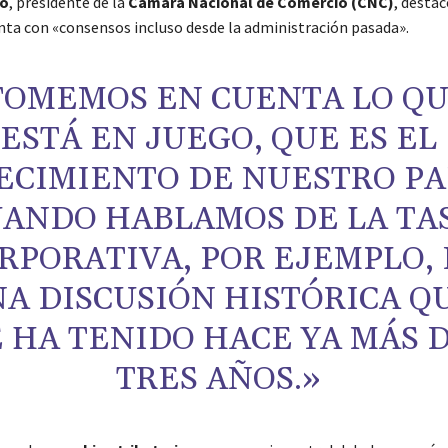
o
, presidente de la
Cámara Nacional de Comercio (CNC)
, destac
nta con «consensos incluso desde la administración pasada».
TOMEMOS EN CUENTA LO Q
ESTÁ EN JUEGO, QUE ES EL
ECIMIENTO DE NUESTRO PAÍ
ANDO HABLAMOS DE LA TA
RPORATIVA, POR EJEMPLO, 
A DISCUSIÓN HISTÓRICA Q
E HA TENIDO HACE YA MÁS 
TRES AÑOS.»