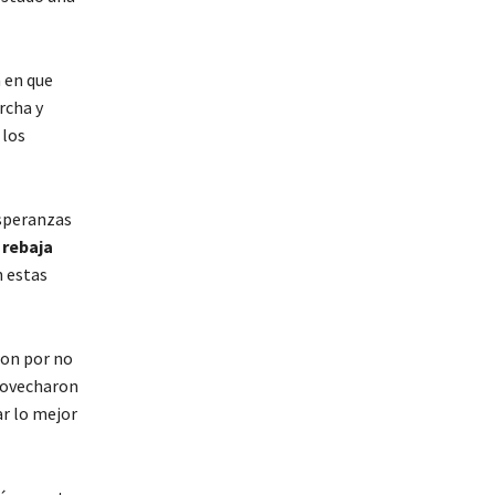
 en que
rcha y
 los
esperanzas
a
rebaja
n estas
ron por no
provecharon
r lo mejor