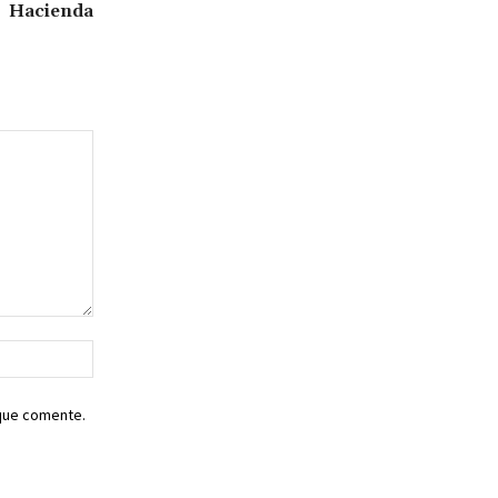
Hacienda
Sitio
web:
 que comente.