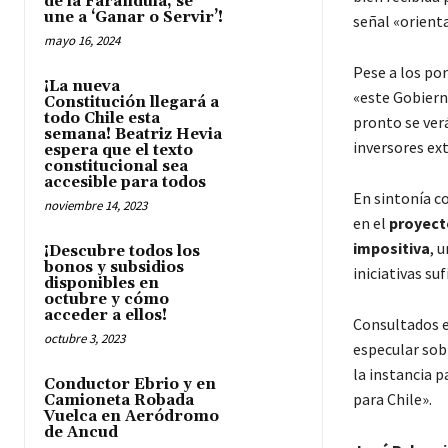
de la Farándula, se
une a ‘Ganar o Servir’!
señal «orienta
mayo 16, 2024
Pese a los po
¡La nueva
«este Gobiern
Constitución llegará a
todo Chile esta
pronto se ver
semana! Beatriz Hevia
inversores ext
espera que el texto
constitucional sea
accesible para todos
En sintonía c
noviembre 14, 2023
en el
proyect
impositiva
, 
¡Descubre todos los
bonos y subsidios
iniciativas su
disponibles en
octubre y cómo
acceder a ellos!
Consultados e
octubre 3, 2023
especular sob
la instancia 
Conductor Ebrio y en
para Chile».
Camioneta Robada
Vuelca en Aeródromo
de Ancud