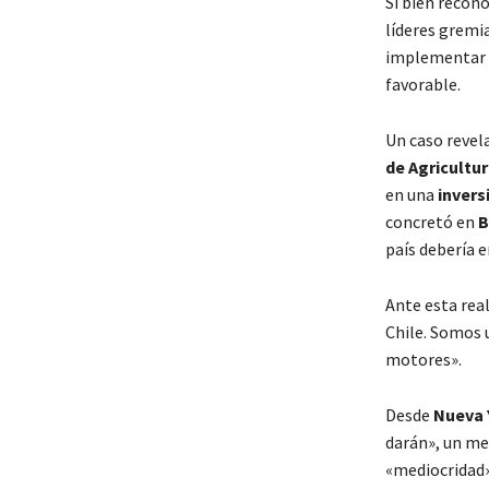
Si bien recon
líderes gremi
implementar 
favorable.
Un caso revel
de Agricultu
en una
invers
concretó en
B
país debería e
Ante esta rea
Chile. Somos 
motores».
Desde
Nueva 
darán», un me
«mediocridad