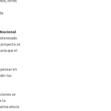
ico, otros
da
 Nacional
 interesado
o proyecto se
aria que el
 pensar en
der los
iciones se
s la
tativa ahora