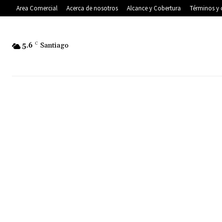
Area Comercial
Acerca de nosotros
Alcance y Cobertura
Términos y 
5.6
C
Santiago