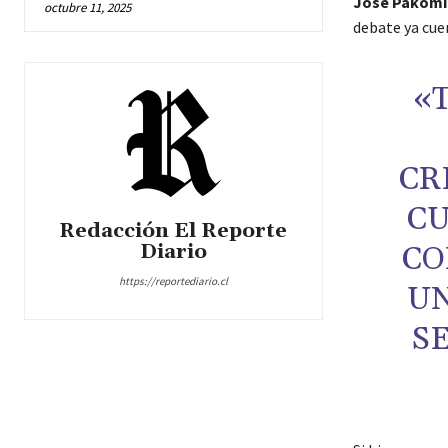
José Pakomi
octubre 11, 2025
debate ya cue
«
CR
CU
Redacción El Reporte
Diario
CO
https://reportediario.cl
UN
S