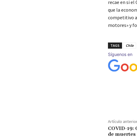
recae en si e
que la econom
competitivo a 
motores» y f
TAGS
Chile
Síguenos en
Cuota
Artículo anterio
COVID-19: O
de muertes 