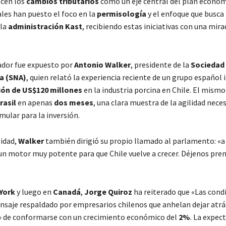
ocen los
cambios tributarios
como un eje central del plan económ
ales han puesto el foco en la
permisología
y el enfoque que busca
la
administración Kast
, recibiendo estas iniciativas con una mira
ador fue expuesto por
Antonio Walker
, presidente de la
Sociedad
ra (SNA)
, quien relató la experiencia reciente de un grupo español
ión de US$120 millones
en la industria porcina en Chile. El mism
rasil
en apenas
dos meses
, una clara muestra de la agilidad neces
mular para la inversión.
lidad,
Walker
también dirigió su propio llamado al parlamento: «a
un motor muy potente para que Chile vuelve a crecer. Déjenos pren
York
y luego en
Canadá
,
Jorge Quiroz
ha reiterado que «Las cond
nsaje respaldado por empresarios chilenos que anhelan dejar atrá
» de conformarse con un crecimiento económico del
2%
. La expec