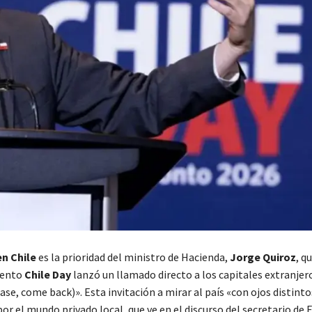
en Chile
es la prioridad del ministro de Hacienda,
Jorge Quiroz
, q
vento
Chile Day
lanzó un llamado directo a los capitales extranjer
ase, come back)». Esta invitación a mirar al país «con ojos distinto
por el mundo privado local, que ve en el discurso del secretario de