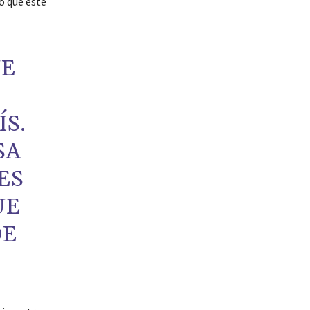
ó que este
UE
S.
SA
ES
UE
DE