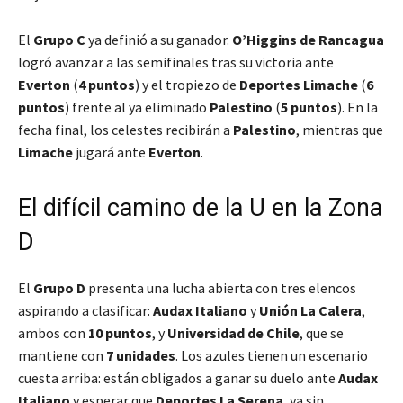
El
Grupo C
ya definió a su ganador.
O’Higgins de Rancagua
logró avanzar a las semifinales tras su victoria ante
Everton
(
4 puntos
) y el tropiezo de
Deportes Limache
(
6
puntos
) frente al ya eliminado
Palestino
(
5 puntos
). En la
fecha final, los celestes recibirán a
Palestino
, mientras que
Limache
jugará ante
Everton
.
El difícil camino de la U en la Zona
D
El
Grupo D
presenta una lucha abierta con tres elencos
aspirando a clasificar:
Audax Italiano
y
Unión La Calera
,
ambos con
10 puntos
, y
Universidad de Chile
, que se
mantiene con
7 unidades
. Los azules tienen un escenario
cuesta arriba: están obligados a ganar su duelo ante
Audax
Italiano
y esperar que
Deportes La Serena
, ya sin