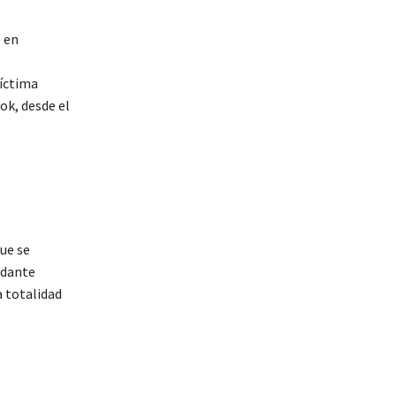
 en
víctima
ok, desde el
que se
ndante
a totalidad