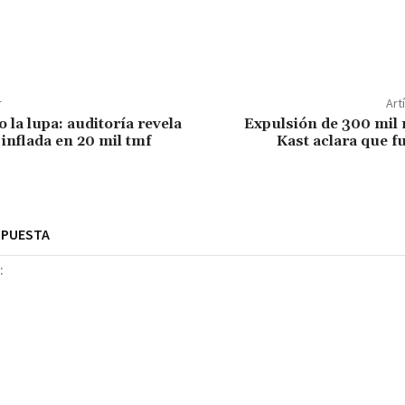
r
Art
 la lupa: auditoría revela
Expulsión de 300 mil 
inflada en 20 mil tmf
Kast aclara que f
SPUESTA