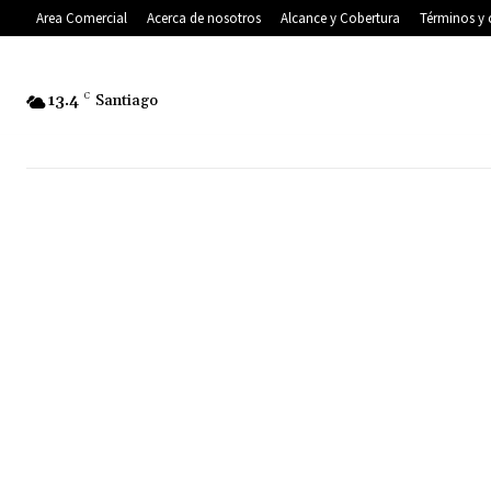
Area Comercial
Acerca de nosotros
Alcance y Cobertura
Términos y 
13.4
C
Santiago