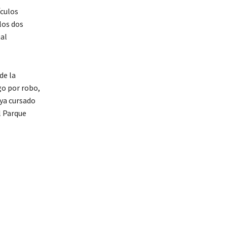
ículos
los dos
al
de la
go por robo,
aya cursado
l Parque