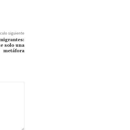
ículo siguiente
migrantes:
ue solo una
metáfora