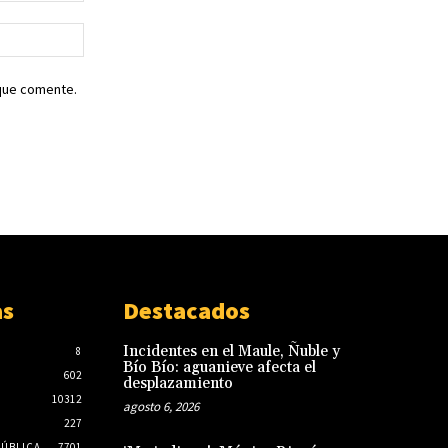
Sitio
web:
 que comente.
as
Destacados
Incidentes en el Maule, Ñuble y
8
Bío Bío: aguanieve afecta el
602
desplazamiento
10312
agosto 6, 2026
227
PÚBLICA
7701