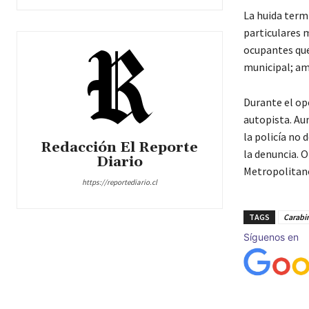
La huida term
particulares 
ocupantes que
municipal; am
Durante el ope
autopista. Au
la policía no
Redacción El Reporte
la denuncia. O
Diario
Metropolitan
https://reportediario.cl
TAGS
Carabi
Síguenos en