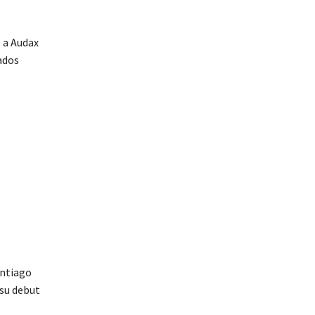
e a Audax
tados
antiago
 su debut