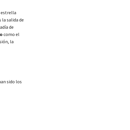
 estrella
 la salida de
adía de
go
como el
ión, la
han sido los