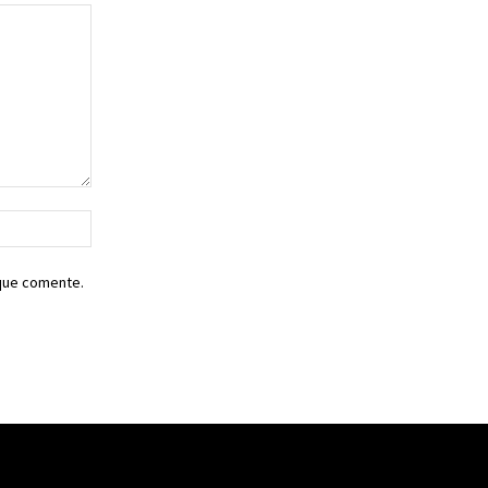
Sitio
web:
 que comente.