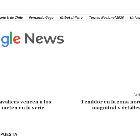
rio U de Chile
Fernando Gago
fútbol chileno
Torneo Nacional 2026
Univer
r
Art
avaliers vencen a los
Temblor en la zona nort
 meten en la serie
magnitud y detalle
SPUESTA