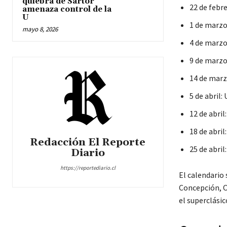
quiebra de Sartor
22 de febre
amenaza control de la
U
1 de marzo:
mayo 8, 2026
4 de marzo:
9 de marzo:
14 de marz
5 de abril:
12 de abril
18 de abril
Redacción El Reporte
25 de abril:
Diario
https://reportediario.cl
El calendario
Concepción, O
el superclási