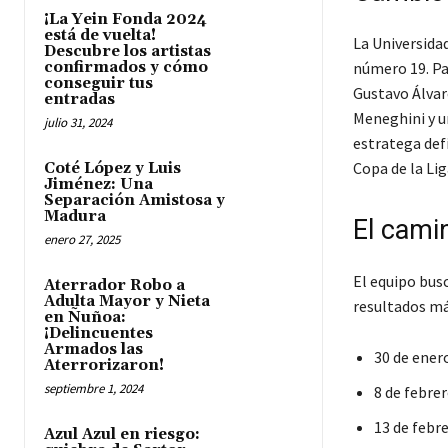
¡La Yein Fonda 2024
está de vuelta!
La Universidad
Descubre los artistas
confirmados y cómo
número 19. Par
conseguir tus
Gustavo Álvare
entradas
Meneghini y u
julio 31, 2024
estratega defi
Copa de la Lig
Coté López y Luis
Jiménez: Una
Separación Amistosa y
Madura
El cami
enero 27, 2025
El equipo busc
Aterrador Robo a
Adulta Mayor y Nieta
resultados má
en Ñuñoa:
¡Delincuentes
Armados las
30 de enero
Aterrorizaron!
septiembre 1, 2024
8 de febrer
13 de febre
Azul Azul en riesgo: