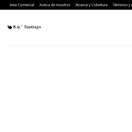
Area Comercial
Acerca de nosotros
Alcance y Cobertura
Términos y 
8.9
C
Santiago