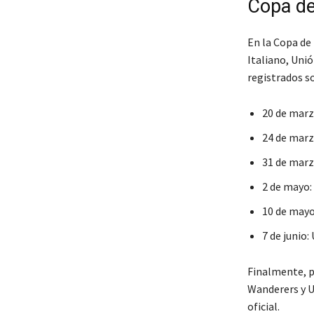
Copa de
En la Copa de 
Italiano, Unió
registrados s
20 de marzo
24 de marzo
31 de marzo
2 de mayo: 
10 de mayo:
7 de junio:
Finalmente, p
Wanderers y Un
oficial.