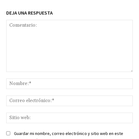
DEJA UNA RESPUESTA
Comentario:
No
Co
ele
Sit
we
Guardar mi nombre, correo electrónico y sitio web en este