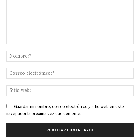
Comentario:
No
Co
ele
Sit
we
Guardar mi nombre, correo electrónico y sitio web en este
navegador la próxima vez que comente.