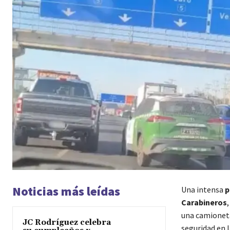
Noticias más leídas
Una intensa
p
Carabineros
una camioneta
JC Rodríguez celebra
seguridad en l