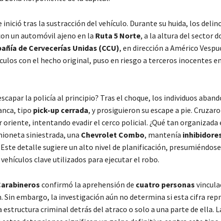
e inició tras la sustracción del vehículo. Durante su huida, los deli
con un automóvil ajeno en la
Ruta 5 Norte
, a la altura del sector 
ñía de Cervecerías Unidas (CCU)
, en dirección a Américo Vespu
nculos con el hecho original, puso en riesgo a terceros inocentes e
capar la policía al principio? Tras el choque, los individuos aban
anca, tipo
pick-up cerrada
, y prosiguieron su escape a pie. Cruzaro
r oriente, intentando evadir el cerco policial. ¿Qué tan organizada 
ioneta siniestrada, una
Chevrolet Combo
, mantenía
inhibidore
. Este detalle sugiere un alto nivel de planificación, presumiéndos
 vehículos clave utilizados para ejecutar el robo.
arabineros
confirmó la aprehensión de
cuatro personas
vincula
. Sin embargo, la investigación aún no determina si esta cifra rep
a estructura criminal detrás del atraco o solo a una parte de ella.