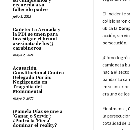
su cumpleaños y
recuerda a su
fallecido padre
El incidente s
julio 3, 2023
colisionaron 
ubica la
Compa
Cañete: La Armada y
la PDI se unen para
acción, sin ví
investigar el brutal
persecución.
asesinato de los 3
carabineros
mayo 2, 2024
¿Cómo logró es
camioneta bl
Acusación
hacia el secto
Constitucional Contra
Delegado Durán:
banda? La cam
Negligencia en
en su interior
Tragedia del
Monumental
era uno de los
mayo 5, 2025
Finalmente,
C
¡Pamela Díaz se une a
la persecución
‘Ganar o Servir’:
¿Podrá la ‘Fiera’
totalidad de l
dominar el reality?