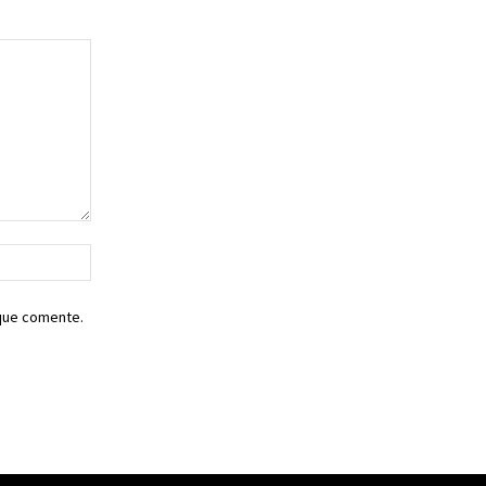
Sitio
web:
 que comente.