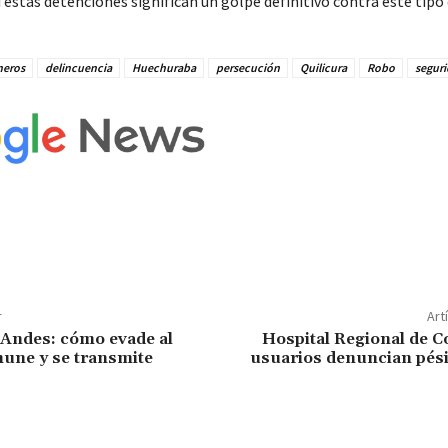
 estas detenciones significan un golpe definitivo contra este tipo
neros
delincuencia
Huechuraba
persecución
Quilicura
Robo
segur
r
Art
Andes: cómo evade al
Hospital Regional de C
une y se transmite
usuarios denuncian pés