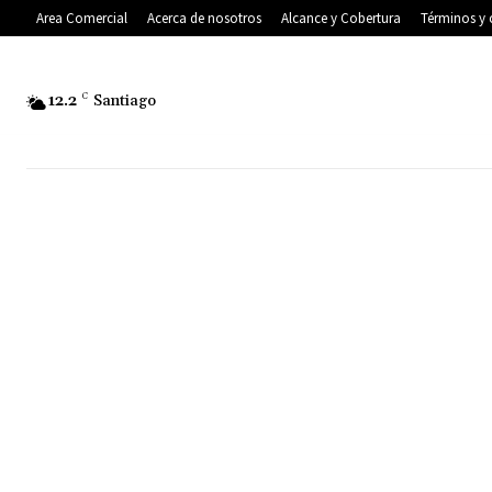
Area Comercial
Acerca de nosotros
Alcance y Cobertura
Términos y 
12.2
C
Santiago