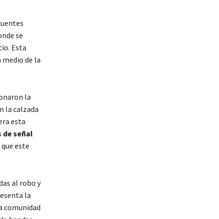
ncuentes
donde se
cio. Esta
n medio de la
donaron la
n la calzada
era esta
s de señal
e que este
das al robo y
resenta la
 La comunidad