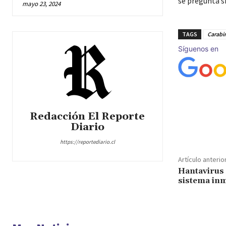
se pregunta si
mayo 23, 2024
TAGS
Carabi
Síguenos en
Redacción El Reporte
Cuota
Diario
https://reportediario.cl
Artículo anterio
Hantavirus 
sistema inm