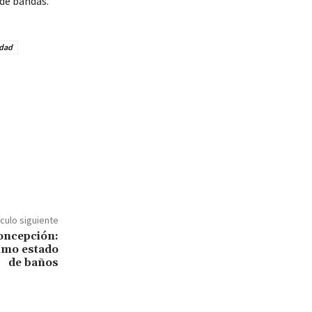
 de bandas.
idad
ículo siguiente
oncepción:
imo estado
de baños