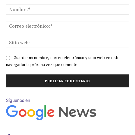
Comentario:
No
Co
ele
Sit
we
Guardar mi nombre, correo electrónico y sitio web en este
navegador la próxima vez que comente.
Síguenos en