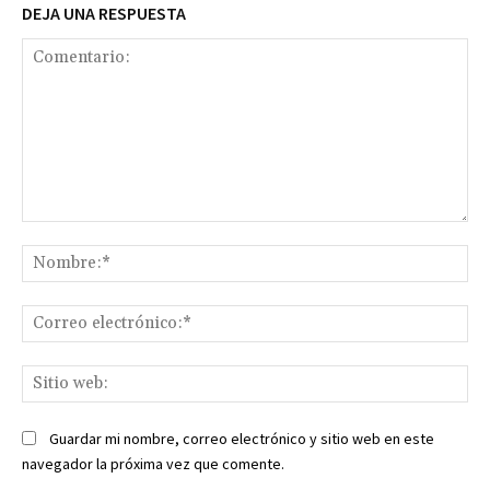
DEJA UNA RESPUESTA
Comentario:
No
Co
ele
Sit
we
Guardar mi nombre, correo electrónico y sitio web en este
navegador la próxima vez que comente.