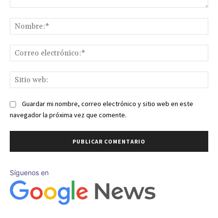
Comentario:
No
Co
ele
Sit
we
Guardar mi nombre, correo electrónico y sitio web en este
navegador la próxima vez que comente.
Síguenos en