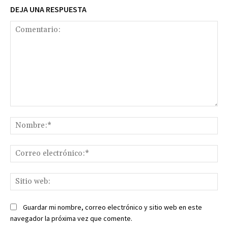
DEJA UNA RESPUESTA
Comentario:
No
Co
ele
Sit
we
Guardar mi nombre, correo electrónico y sitio web en este
navegador la próxima vez que comente.