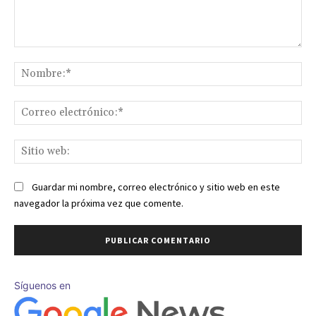
Comentario:
No
Co
ele
Sit
we
Guardar mi nombre, correo electrónico y sitio web en este
navegador la próxima vez que comente.
Síguenos en