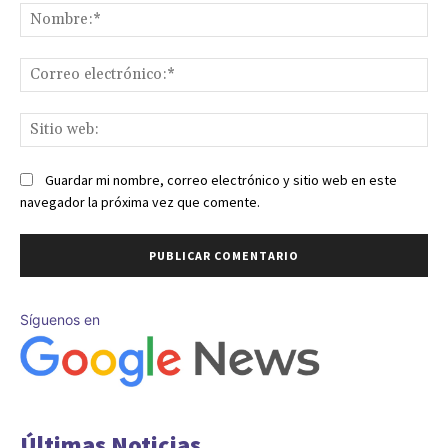
No
Co
ele
Sit
we
Guardar mi nombre, correo electrónico y sitio web en este
navegador la próxima vez que comente.
Síguenos en
Últimas Noticias