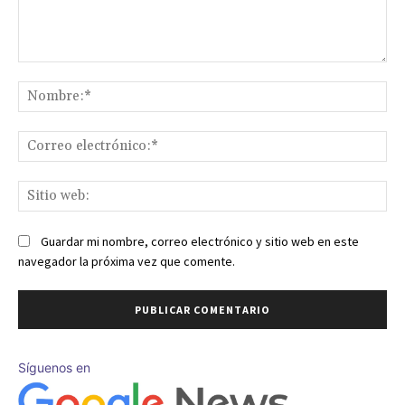
Comentario:
No
Co
ele
Sit
we
Guardar mi nombre, correo electrónico y sitio web en este
navegador la próxima vez que comente.
Síguenos en