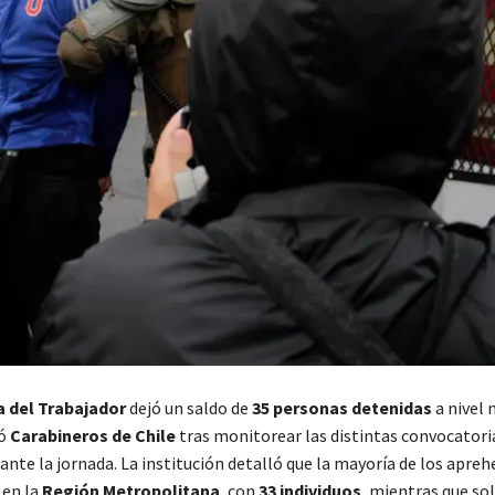
a del Trabajador
dejó un saldo de
35 personas detenidas
a nivel 
mó
Carabineros de Chile
tras monitorear las distintas convocatori
ante la jornada. La institución detalló que la mayoría de los apreh
 en la
Región Metropolitana
, con
33 individuos
, mientras que so