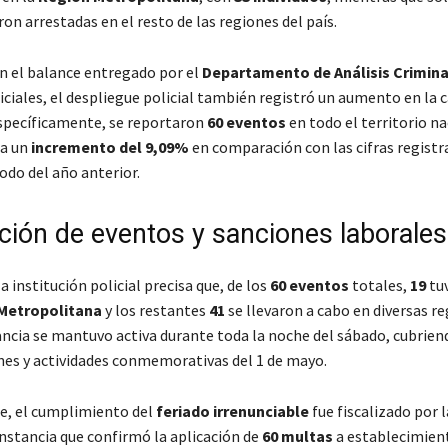
on arrestadas en el resto de las regiones del país.
n el balance entregado por el
Departamento de Análisis Crimina
iciales, el despliegue policial también registró un aumento en la 
Específicamente, se reportaron
60 eventos
en todo el territorio na
ta un
incremento del 9,09%
en comparación con las cifras registr
odo del año anterior.
ución de eventos y sanciones laborales
la institución policial precisa que, de los
60 eventos
totales,
19
tuv
Metropolitana
y los restantes
41
se llevaron a cabo en diversas r
lancia se mantuvo activa durante toda la noche del sábado, cubrien
es y actividades conmemorativas del 1 de mayo.
e, el cumplimiento del
feriado irrenunciable
fue fiscalizado por 
 instancia que confirmó la aplicación de
60 multas
a establecimien