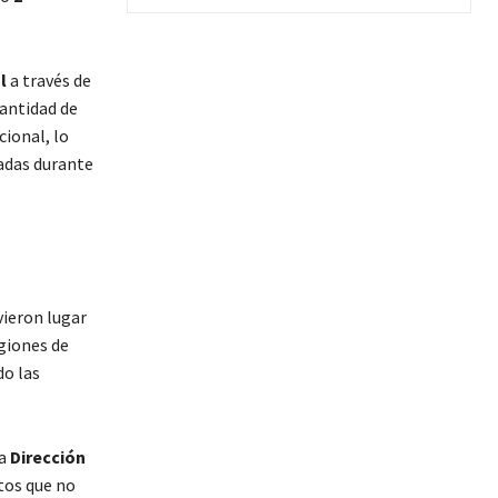
l
a través de
cantidad de
cional, lo
adas durante
ieron lugar
egiones de
do las
la
Dirección
tos que no