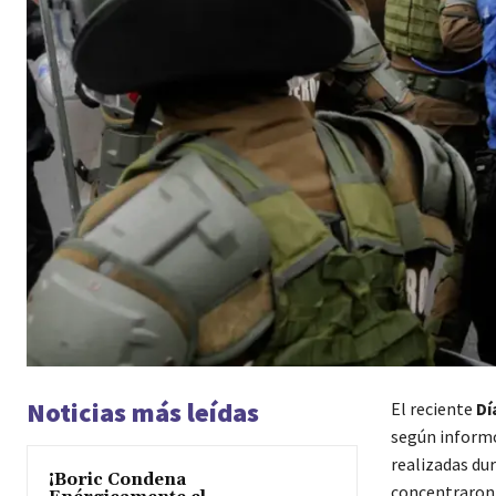
Noticias más leídas
El reciente
Dí
según infor
realizadas dur
¡Boric Condena
concentraron