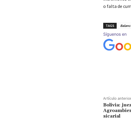
o falta de cu
TAGS
Balance
Síguenos en
Cuota
Artículo anterio
Bolivia: jue
Agroambien
sicarial