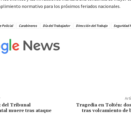
mplimiento normativo para los próximos feriados nacionales.
 Policial
Carabineros
Día del Trabajador
Dirección del Trabajo
Seguridad 
r
Art
z del Tribunal
Tragedia en Toltén: dos
tal muere tras ataque
tras volcamiento de 