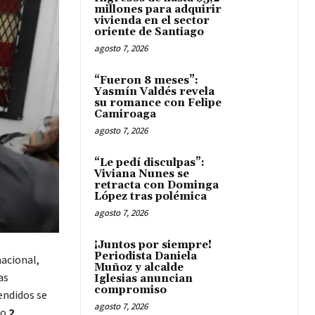
millones para adquirir
vivienda en el sector
oriente de Santiago
agosto 7, 2026
“Fueron 8 meses”:
Yasmín Valdés revela
su romance con Felipe
Camiroaga
agosto 7, 2026
“Le pedí disculpas”:
Viviana Nunes se
retracta con Dominga
López tras polémica
agosto 7, 2026
¡Juntos por siempre!
Periodista Daniela
nacional,
Muñoz y alcalde
as
Iglesias anuncian
compromiso
endidos se
agosto 7, 2026
lo
2