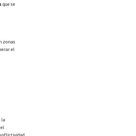
s
que se
n zonas
nerar el
 la
 el
nflictividad