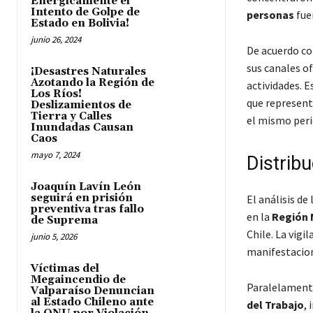
Enérgicamente el
Intento de Golpe de
personas
fuer
Estado en Bolivia!
junio 26, 2024
De acuerdo co
sus canales of
¡Desastres Naturales
Azotando la Región de
actividades. 
Los Ríos!
que represen
Deslizamientos de
Tierra y Calles
el mismo peri
Inundadas Causan
Caos
mayo 7, 2024
Distrib
Joaquín Lavín León
seguirá en prisión
El análisis de 
preventiva tras fallo
en la
Región 
de Suprema
Chile. La vigi
junio 5, 2026
manifestacion
Víctimas del
Megaincendio de
Paralelament
Valparaíso Denuncian
al Estado Chileno ante
del Trabajo
,