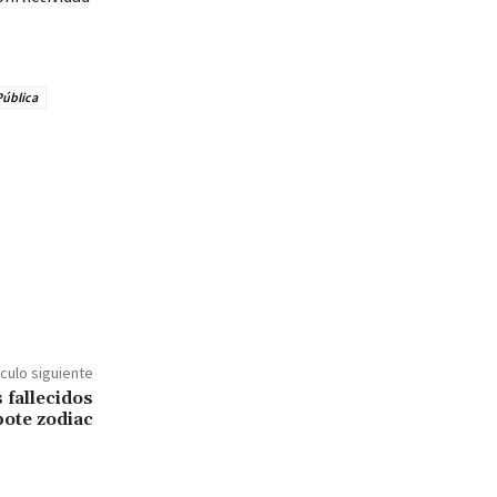
Pública
ículo siguiente
 fallecidos
bote zodiac