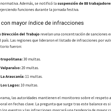
 normativa. Además, se notificó la
suspensión de 88 trabajadore
jerciendo funciones durante la jornada festiva.
con mayor índice de infracciones
la
Dirección del Trabajo
revelan una concentración de sanciones e
l país. Las regiones que lideraron el listado de infracciones por vul
torio fueron:
tropolitana:
30 multas.
 Valparaíso:
20 multas.
 La Araucanía:
11 multas.
 Los Lagos:
10 multas.
rama, las autoridades mantienen el monitoreo sobre el respeto a
ral en fechas clave. La pregunta que surge tras este balance es si
 los eventos y las infracciones marcará una tendencia de mayor co