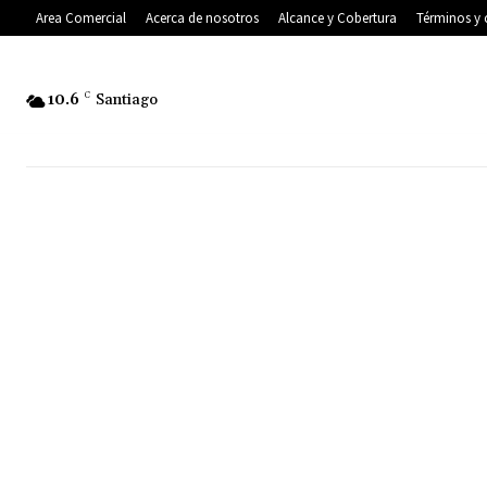
Area Comercial
Acerca de nosotros
Alcance y Cobertura
Términos y 
10.6
C
Santiago