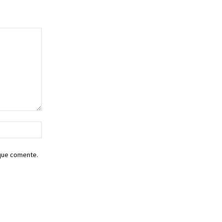
Sitio
web:
 que comente.