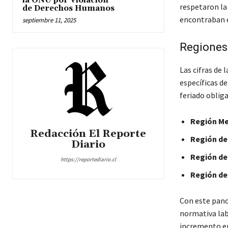
la ONU por Violación
respetaron la
de Derechos Humanos
encontraban e
septiembre 11, 2025
Regiones 
Las cifras de 
específicas de
feriado obliga
Región Me
Redacción El Reporte
Región de
Diario
Región de
https://reportediario.cl
Región de
Con este pano
normativa labo
incremento en