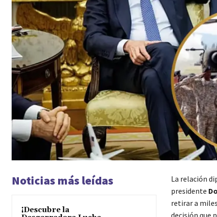
Noticias más leídas
La relación d
presidente
Do
retirar a mil
¡Descubre la
decisión que 