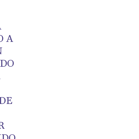
A
O A
N
IDO
A
 DE
R
NDO