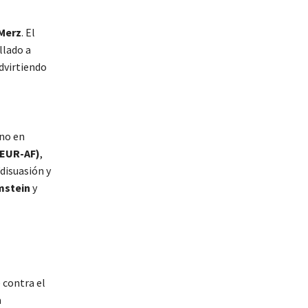
 Merz
. El
llado a
dvirtiendo
ano en
REUR-AF)
,
“disuasión y
stein
y
 contra el
a