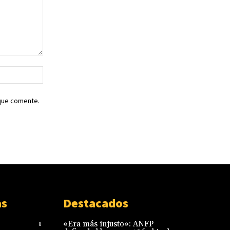
Sitio
web:
 que comente.
as
Destacados
«Era más injusto»: ANFP
8