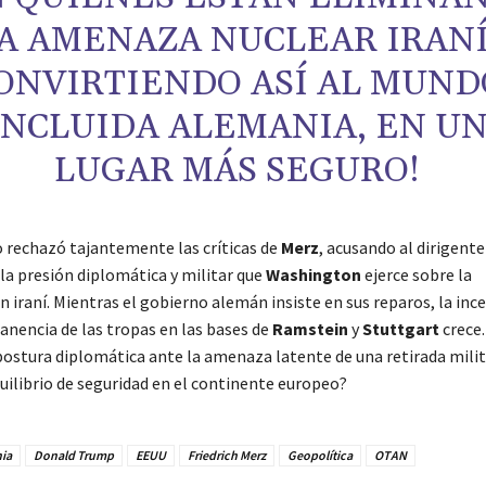
A AMENAZA NUCLEAR IRANÍ
ONVIRTIENDO ASÍ AL MUND
INCLUIDA ALEMANIA, EN U
LUGAR MÁS SEGURO!
 rechazó tajantemente las críticas de
Merz
, acusando al dirigent
la presión diplomática y militar que
Washington
ejerce sobre la
n iraní. Mientras el gobierno alemán insiste en sus reparos, la in
anencia de las tropas en las bases de
Ramstein
y
Stuttgart
crece.
postura diplomática ante la amenaza latente de una retirada milit
quilibrio de seguridad en el continente europeo?
ia
Donald Trump
EEUU
Friedrich Merz
Geopolítica
OTAN