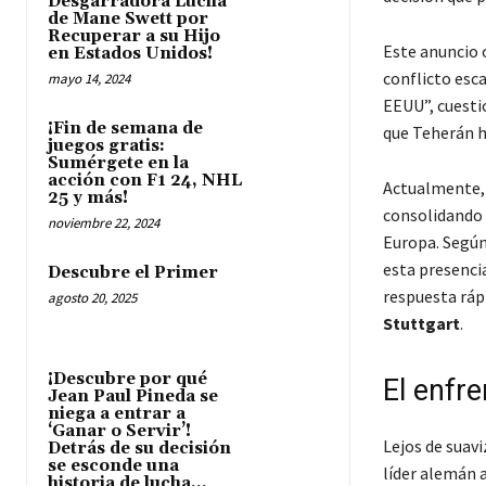
Desgarradora Lucha
de Mane Swett por
Recuperar a su Hijo
Este anuncio 
en Estados Unidos!
conflicto esc
mayo 14, 2024
EEUU”, cuesti
¡Fin de semana de
que Teherán h
juegos gratis:
Sumérgete en la
acción con F1 24, NHL
Actualmente,
25 y más!
consolidando 
noviembre 22, 2024
Europa. Según
esta presencia
Descubre el Primer
respuesta ráp
agosto 20, 2025
Stuttgart
.
¡Descubre por qué
El enfr
Jean Paul Pineda se
niega a entrar a
‘Ganar o Servir’!
Lejos de suav
Detrás de su decisión
se esconde una
líder alemán a
historia de lucha...