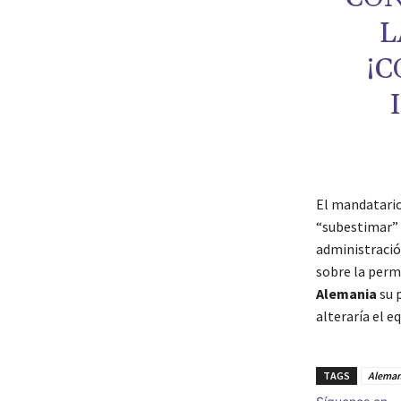
L
¡C
El mandatario
“subestimar” 
administració
sobre la perm
Alemania
su 
alteraría el e
TAGS
Aleman