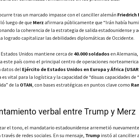
ocurre tras un marcado impasse con el canciller alemán
Friedrich
aló luego de que
Merz
afirmara públicamente que “Irán había humi
onando la coherencia de la estrategia de salida estadounidense y a
a logrado capitalizar las debilidades diplomáticas de Occidente.
 Estados Unidos mantiene cerca de
40.000 soldados
en Alemania,
a este país como el principal centro de operaciones norteameric
 datos del
Ejército de Estados Unidos en Europa y África (USA
 es vital para la logística y la capacidad de “disuas capacidades de 
ida” de la
OTAN
, con bases estratégicas en puntos clave como
Ram
entamiento verbal entre Trump y Merz
izar el tono, el mandatario estadounidense arremetió nuevamente
 través de redes sociales. En su mensaje,
Trump
instó al canciller 