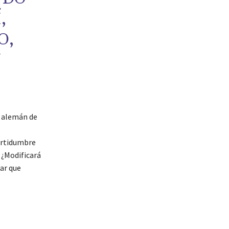
,
O,
N
e alemán de
certidumbre
 ¿Modificará
ar que