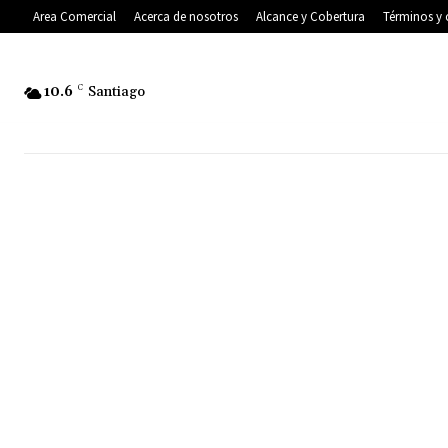
Area Comercial
Acerca de nosotros
Alcance y Cobertura
Términos y 
10.6
C
Santiago